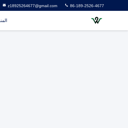
z18925264677@gmail.com
86-189-2526-4677
المن