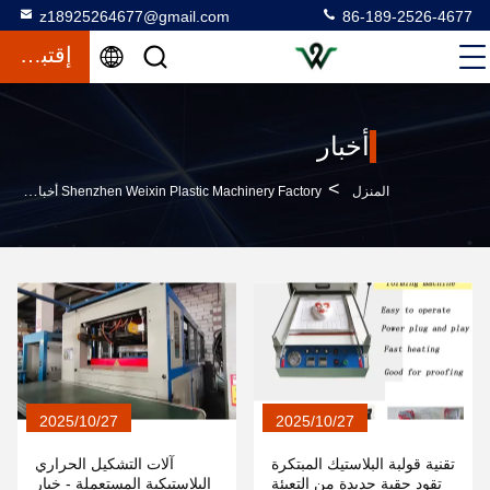
z18925264677@gmail.com
86-189-2526-4677
إقتباس
أخبار
>
المنزل
Shenzhen Weixin Plastic Machinery Factory أخبار الشركة
2025/10/27
2025/10/27
تقنية قولبة البلاستيك المبتكرة
آلات التشكيل الحراري
تقود حقبة جديدة من التعبئة
البلاستيكية المستعملة - خيار