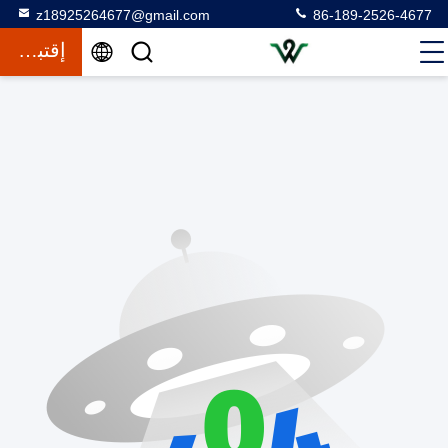
z18925264677@gmail.com
86-189-2526-4677
إقتباس