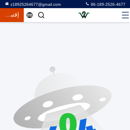
z18925264677@gmail.com
86-189-2526-4677
إقتباس