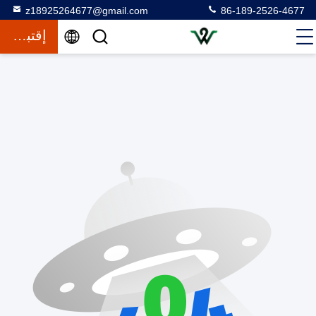
z18925264677@gmail.com
86-189-2526-4677
إقتباس