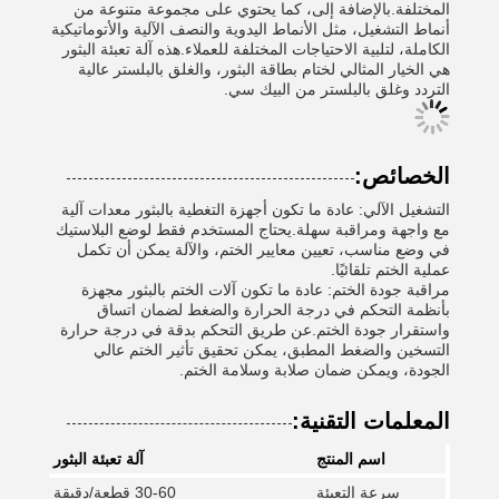
المختلفة.بالإضافة إلى، كما يحتوي على مجموعة متنوعة من
أنماط التشغيل، مثل الأنماط اليدوية والنصف الآلية والأتوماتيكية
الكاملة، لتلبية الاحتياجات المختلفة للعملاء.هذه آلة تعبئة البثور
هي الخيار المثالي لختام بطاقة البثور، والغلق بالبلستر عالية
التردد وغلق بالبلستر من البيك سي.
الخصائص:
التشغيل الآلي: عادة ما تكون أجهزة التغطية بالبثور معدات آلية
مع واجهة ومراقبة سهلة.يحتاج المستخدم فقط لوضع البلاستيك
في وضع مناسب، تعيين معايير الختم، والآلة يمكن أن تكمل
عملية الختم تلقائيًا.
مراقبة جودة الختم: عادة ما تكون آلات الختم بالبثور مجهزة
بأنظمة التحكم في درجة الحرارة والضغط لضمان اتساق
واستقرار جودة الختم.عن طريق التحكم بدقة في درجة حرارة
التسخين والضغط المطبق، يمكن تحقيق تأثير الختم عالي
الجودة، ويمكن ضمان صلابة وسلامة الختم.
المعلمات التقنية:
اسم المنتج
آلة تعبئة البثور
سرعة التعبئة
30-60 قطعة/دقيقة