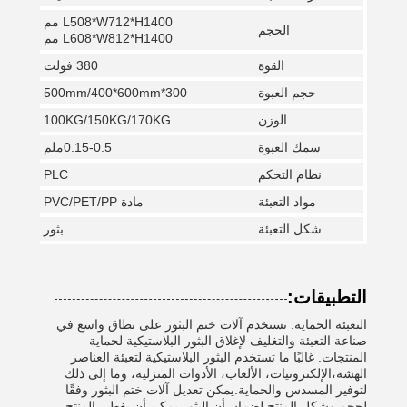
L508*W712*H1400 مم
الحجم
L608*W812*H1400 مم
القوة
380 فولت
حجم العبوة
300*500mm/400*600mm
الوزن
100KG/150KG/170KG
سمك العبوة
0.15-0.5ملم
نظام التحكم
PLC
مواد التعبئة
مادة PVC/PET/PP
شكل التعبئة
بثور
التطبيقات:
التعبئة الحماية: تستخدم آلات ختم البثور على نطاق واسع في
صناعة التعبئة والتغليف لإغلاق البثور البلاستيكية لحماية
المنتجات. غالبًا ما تستخدم البثور البلاستيكية لتعبئة العناصر
الهشة،الإلكترونيات، الألعاب، الأدوات المنزلية، وما إلى ذلك
لتوفير المسدس والحماية.يمكن تعديل آلات ختم البثور وفقًا
لحجم وشكل المنتج لضمان أن البثور يمكن أن يغطي المنتج