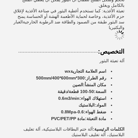
بالكامل ويغلق.
تعبئة الأغذية: كما تستخدم أغطية البثور في صناعة الأغذية لإغلاق
حزم الأغذية، وخاصة لحماية الأطعمة الهشة أو الحساسة.يمنح
سد البثور طبقة من الصمود والطاقة ضد الرطوبة الخارجيةالغبار
والبكتيريا
التخصيص:
آلة تعبئة البثور
اسم العلامة التجارية
wx
رقم الطراز:
300*500mm/400*600mm
مكان المنشأ:
الصين
السعة:
50-100 قطعة/دقيقة
استهلاك الهواء:
0.6m3/min
المواد:
البلاستيك
ضغط الهواء:
0.6-0.8Mpa
مادة التعبئة:
مادة PVC/PET/PP
الكلمات الرئيسية:
آلة ختم البطاقات البلاستيكية، آلة تغليف
البلاستيك، آلة تغليف البلاستيك