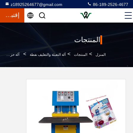
z18925264677@gmail.com
86-189-2526-4677
إقتباس
المنتجات
>
>
>
المنزل
المنتجات
آلة التعبئة والتغليف نفطة
آلة حزم البثور الحارة لحزم البثور استهلاك الهواء 0.6m3 / Min