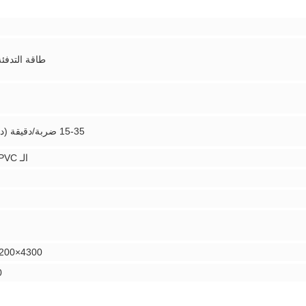
طاقة التدفئة: 6 كيلو
15-35 ضربة/دقيقة (دورات/دقيقة)
الـ PE / PET / PVC
4300×1200×1900ملم
50