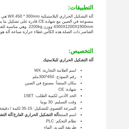
التطبيقات:
4300X1200X1900mm ووزن
العناصر ذات الصلة.هذه الكأس غطاء حرارة صناعة آلة هو ال
التخصيص:
آلة التشكيل الحراري للبلاستيك
اسم العلامة التجارية: WX
رقم النموذج: 450*300ملم
مكان المنشأ: مصنوع في الصين
شهادة: CE
الحد الأدنى لكمية الطلب: 1SET
وقت التسليم: 30 يوما
السرعة القصوى للتشكيل: 15-35 لكمة / دقيقة (دوائر / دقيقة)
اسم المنتج
آلة التشكيل الحراري الفارغ
/
آلة الت
نظام التحكم: PLC
طريقة التبريد: الماء