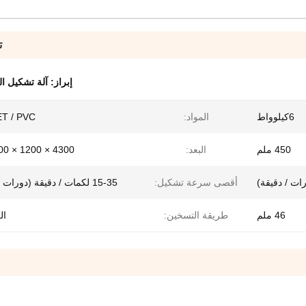
ت
إبراز:
آلة تشكيل ال
6كيلوواط
المواد:
ET / PVC
450 ملم
البعد:
4300 × 1200 × 1900 ملم
أقصى سرعة تشكيل:
15-35 لكمات / دقيقة (دورات / دقيقة)
46 ملم
طريقة التسخين:
ال