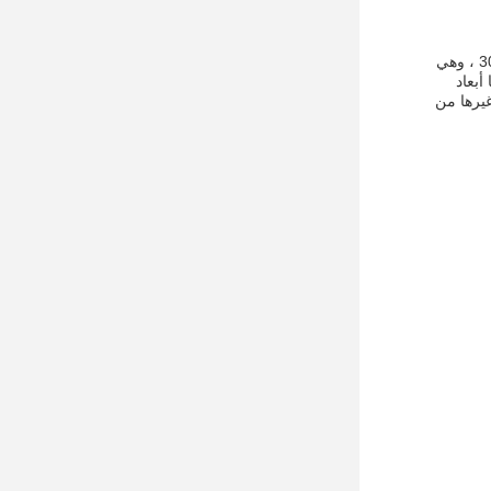
آلة التشكيل الحراري البلاستيكية WX 450 * 300mm هي آلة التشكيل الحراري لقبعة الكوب موثوقة وفعالة بمساحة تشكيل 450 * 300mm ، وهي
ولها أبعاد
 وغيرها من