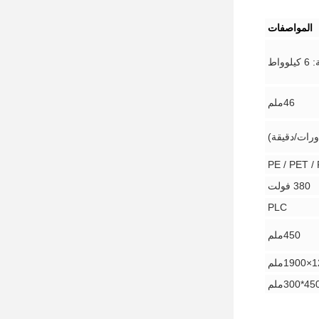
المواصفات
واط
46ملم
380 فولت
PLC
450ملم
4*300ملم