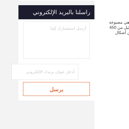
راسلنا بالبريد الإلكتروني
 وهي مصنوعة
من مكونات ومواد عالية الجودة،مثل PE، بي تي، والبي في سي، لتوفير أداء ممتاز ومتانة. وهي مجهزة مع قالب حرارية ولها مساحة تشكيل من 450
كؤوس من أشكال
يرسل