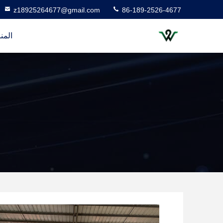
z18925264677@gmail.com
86-189-2526-4677
المن