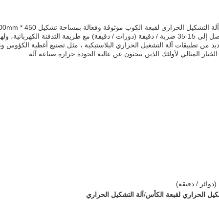
مصنوعة في الصين مع شهادة CE.قادرة على تشكيل ما يصل إلى 15-35 ضربة / دقيقة (دورات / دقيقة) مع طريقة التدفئة الكهربائية، 
 2200kg. وهي مناسبة للعديد من تطبيقات آلة التشغيل الحراري البلاستيكية ، مثل تصنيع أغطية الكؤوس
خيار المثالي لأولئك الذين يبحثون عن عالية الجودة حرارة صناعة آلة.
شكيل الحراري لقبعة الكأس
/
آلة التشكيل الحراري