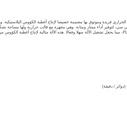
ل الحراري فريدة وموثوق بها مصممة خصيصا لإنتاج أغطية الكؤوس البلاستيكية.
* 300mm.قوة التدفئة للآلة هي 6KW ونظام التحكم هو PLC، مما يجعل تشغيل الآلة سهلا وفعالا. هذه الآلة مثالية لإنتاج أغطية ال