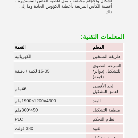
أشكال وأحجام مختلفة ، مثل أغطية الكأس المستديرة ،
أغطية الكأس المربعة ،أغطية الكؤوس الحادة وما إلى
ذلك.
المعلمات التقنية:
المعلم
القيمة
طريقة التسخين
الكهربائية
السرعة القصوى
للتشكيل (دوائر/
15-35 لكمة / دقيقة
دقيقة)
الحد الأقصى
46ملم
لعمق التشكيل
البعد
4300×1200×1900ملم
منطقة التشكيل
450*300ملم
نظام التحكم
PLC
القوة
380 فولت
عرض تشكيل