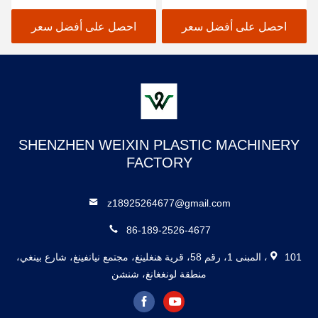
عمق التشكيل القصوى
180mm
احصل على أفضل سعر
احصل على أفضل سعر
SHENZHEN WEIXIN PLASTIC MACHINERY
FACTORY
z18925264677@gmail.com
86-189-2526-4677
101، المبنى 1، رقم 58، قرية هنغلينغ، مجتمع نيانفينغ، شارع بينغي،
منطقة لونغغانغ، شنشن