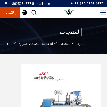
z18925264677@gmail.com
86-189-2526-4677
إقتباس
المنتجات
>
>
>
المنزل
المنتجات
آلة تشكيل البلاستيك بالحرارة
2200kg كوب غطاء بلاستيكي حرارة آلة مع الحد الأقصى عمق تشكيل 46mm