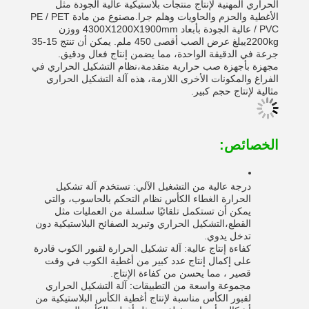
الحراري المهنية لإنتاج منتجات بلاستيكية عالية الجودة مثل
الأغطية والحزم والحاويات وهلم جرا.مصنوع من مادة PE / PET
/ PVC عالية الجودة بأبعاد 4300X1200X1900mm ووزن
2200kgيبلغ عرض الصب أقصى 450 ملم. يمكن أن تنتج 15-35
جرعة في الدقيقة الواحدة، مما يضمن إنتاج فعال ودقيق.
مجهزة بأجهزة صب حرارية متقدمة،نظام التشكيل الحراري في
الفراغ والمكونات الأخرى اللازمة، هذه آلة التشكيل الحراري
مثالية لإنتاج حجم كبير.
الخصائص:
درجة عالية من التشغيل الآلي: تستخدم آلة تشكيل
الحرارة الغطاء الكأس نظام التحكم بالحاسوب، والتي
يمكن أن تستكمل تلقائيًا سلسلة من العمليات مثل
القطع،التشكيل الحراري وتبريد الصفائح البلاستيكية دون
تدخل يدوي.
كفاءة إنتاج عالية: آلة تشكيل الحرارة لقبور الكوب قادرة
على إكمال إنتاج عدد كبير من أغطية الكوب في وقت
قصير ، مما يحسن من كفاءة الإنتاج.
مجموعة واسعة من التطبيقات: آلة التشكيل الحراري
لقبور الكأس مناسبة لإنتاج أغطية الكأس البلاستيكية من