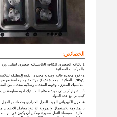
الخصائص:
1الكثافة الصغيرة: الكثافة البلاستيكية صغيرة، لتقليل و
والمركبات الفضائية.
2- قوة محددة عالية وصلابة محددة: القوة المطلقة للبلاست
(σb/ρ) ،الصلابة المحددة (E/ρ) م
البلاستيك المعزز ، وقوته المحددة وصلابة محددة من المع
3استقرار كيميائي جيد: معظم البلاستيك لديه مقاومة جيد
كيميائي مع هذه المواد.
4العزل الكهربائي الجيد، العزل الحراري وخصائص العزل الصوتي.
5المقاومة للاستعمال والمرونة الذاتية: معامل الاحتكاك من
العالية ، ضوضاء النقل صغيرة ،يمكن أن يكون في الوسط 