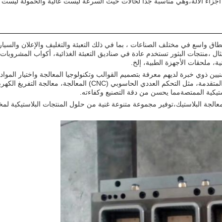
أجزاء الآلة،وهي مناسبة جدا لحالات حيث السرعة ليست عالية والحمولة ليست ك
اق واسع في مختلف الصناعات ، بما في ذلك التعبئة والتغليف والإعلان والسيا
ال ،منتجات البثور تستخدم عادة في صناديق التعبئة الغذائية، أكواب المشروبات
ة، ملحقات الأجهزة الطبية، إلخ.
يين ذوي خبرة لديهم معرفة بتصميم القوالب وتكنولوجيا المعالجة واختيار المواد 
تيكية الممتصةمما يحسن من دقة التصنيع وكفاءته.
عالجة البلاستيك،توفير مجموعة متنوعة غنية من حلول المنتجات البلاستيكية لم