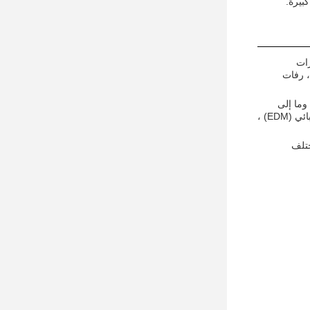
بيرة.
رات
، رفات
وما إلى
ذلك.مع التطور المستمر للتكنولوجيا، بعض تقنيات التصنيع المتقدمة، مثل التحكم العددي الحاسوبي (CNC) المعالجة، معالجة التفريغ الكهربائي (EDM) ،
ختلف