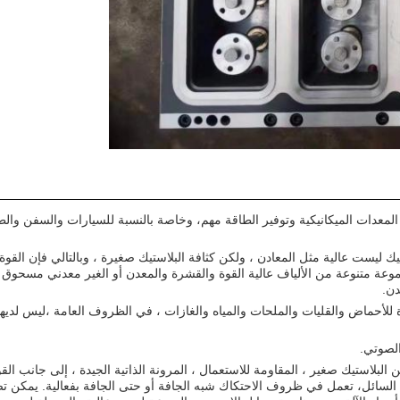
زن المعدات الميكانيكية وتوفير الطاقة مهم، وخاصة بالنسبة للسيارات والسفن وال
يك ليست عالية مثل المعادن ، ولكن كثافة البلاستيك صغيرة ، وبالتالي فإن القوة
رتفعة جداًوخاصة مع مجموعة متنوعة من الألياف عالية القوة والقشرة والمعدن أو الغير معدني مس
دن.
ة للأحماض والقليات والملحات والمياه والغازات ، في الظروف العامة ،ليس لديه
 البلاستيك صغير ، المقاومة للاستعمال ، المرونة الذاتية الجيدة ، إلى جانب القو
السائل، تعمل في ظروف الاحتكاك شبه الجافة أو حتى الجافة بفعالية. يمكن تص