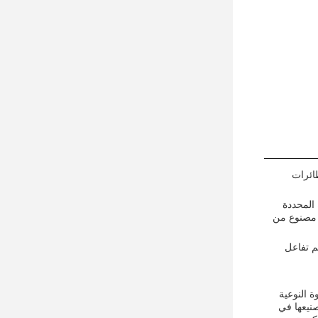
طائرات
 المحددة
حوق مصنوع من
م تفاعل
ة النوعية
نيعها في