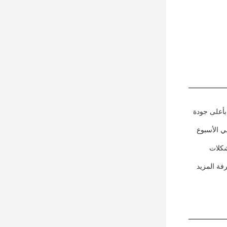
بأعلى جودة
دعم التقني المستمر والصيانة. فنيونا متاحون على مدار 24 ساعة في اليوم،7 أيام في الأسبوع
شكلات
فة المزيد