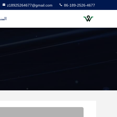
z18925264677@gmail.com
86-189-2526-4677
المن