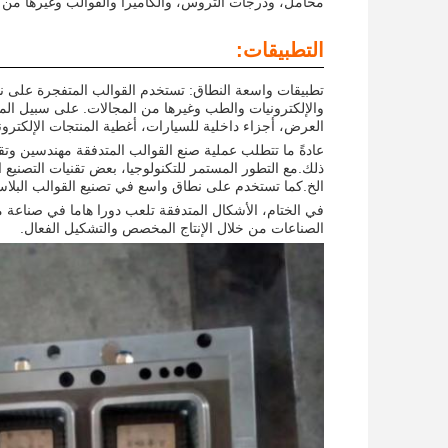
محامل، ودرجات التروس، والكاميرا والقوالب وغيرها من 
التطبيقات:
تطبيقات واسعة النطاق: تستخدم القوالب المتفجرة على نط
والإلكترونيات والطب وغيرها من المجالات. على سبيل المث
العرض، أجزاء داخلية للسيارات، أغطية المنتجات الإلكتروني
عادةً ما تتطلب عملية صنع القوالب المتدفقة مهندسين وتقن
الخ.كما تستخدم على نطاق واسع في تصنيع القوالب البلاس
في الختام، الأشكال المتدفقة تلعب دورا هاما في صناعة م
الصناعات من خلال الإنتاج المخصص والتشكيل الفعال.