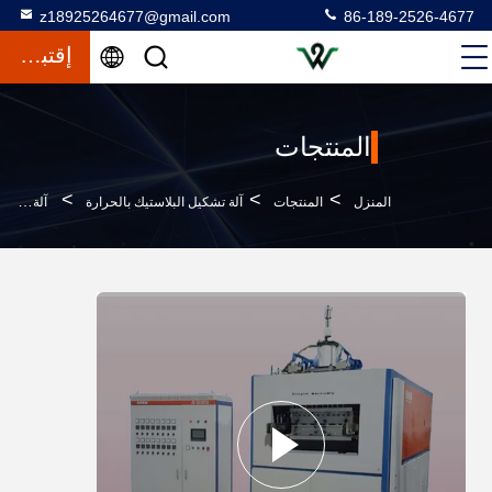
z18925264677@gmail.com
86-189-2526-4677
إقتباس
المنتجات
>
>
>
المنزل
المنتجات
آلة تشكيل البلاستيك بالحرارة
آلة التشكيل الحراري البلاستيكية القابلة للتحلل عمق التشكيل القصوى 180mm