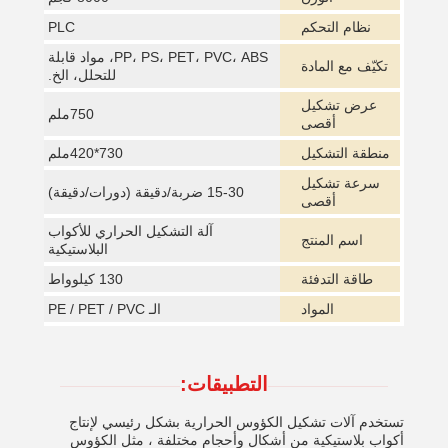
نظام التحكم
PLC
PP، PS، PET، PVC، ABS، مواد قابلة
تكيّف مع المادة
للتحلل، الخ.
عرض تشكيل
750ملم
أقصى
منطقة التشكيل
730*420ملم
سرعة تشكيل
15-30 ضربة/دقيقة (دورات/دقيقة)
أقصى
آلة التشكيل الحراري للأكواب
اسم المنتج
البلاستيكية
طاقة التدفئة
130 كيلوواط
المواد
الـ PE / PET / PVC
التطبيقات:
تستخدم آلات تشكيل الكؤوس الحرارية بشكل رئيسي لإنتاج
أكواب بلاستيكية من أشكال وأحجام مختلفة ، مثل الكؤوس