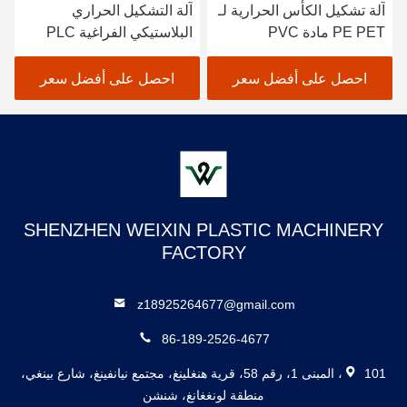
آلة تشكيل الكأس الحرارية لـ
آلة التشكيل الحراري
PE PET مادة PVC
البلاستيكي الفراغية PLC
للمواد القابلة للتحلل أعلى
عمق التشكيل 180mm
احصل على أفضل سعر
احصل على أفضل سعر
SHENZHEN WEIXIN PLASTIC MACHINERY
FACTORY
z18925264677@gmail.com
86-189-2526-4677
101، المبنى 1، رقم 58، قرية هنغلينغ، مجتمع نيانفينغ، شارع بينغي،
منطقة لونغغانغ، شنشن