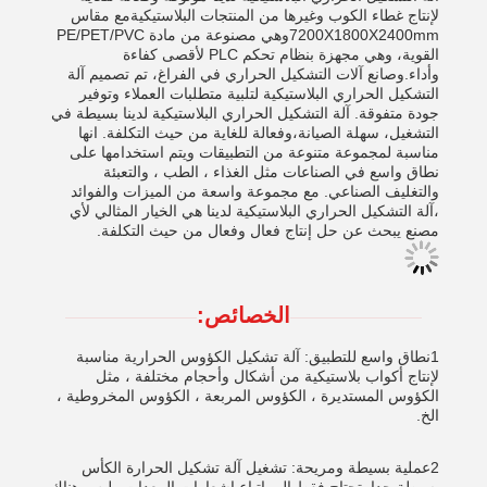
لإنتاج غطاء الكوب وغيرها من المنتجات البلاستيكيةمع مقاس
7200X1800X2400mmوهي مصنوعة من مادة PE/PET/PVC
القوية، وهي مجهزة بنظام تحكم PLC لأقصى كفاءة
وأداء.وصانع آلات التشكيل الحراري في الفراغ، تم تصميم آلة
التشكيل الحراري البلاستيكية لتلبية متطلبات العملاء وتوفير
جودة متفوقة. آلة التشكيل الحراري البلاستيكية لدينا بسيطة في
التشغيل، سهلة الصيانة،وفعالة للغاية من حيث التكلفة. انها
مناسبة لمجموعة متنوعة من التطبيقات ويتم استخدامها على
نطاق واسع في الصناعات مثل الغذاء ، الطب ، والتعبئة
والتغليف الصناعي. مع مجموعة واسعة من الميزات والفوائد
،آلة التشكيل الحراري البلاستيكية لدينا هي الخيار المثالي لأي
مصنع يبحث عن حل إنتاج فعال وفعال من حيث التكلفة.
الخصائص:
1نطاق واسع للتطبيق: آلة تشكيل الكؤوس الحرارية مناسبة
لإنتاج أكواب بلاستيكية من أشكال وأحجام مختلفة ، مثل
الكؤوس المستديرة ، الكؤوس المربعة ، الكؤوس المخروطية ،
الخ.
2عملية بسيطة ومريحة: تشغيل آلة تشكيل الحرارة الكأس