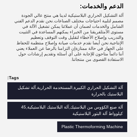
الدعم والخدمات:
آلة التشكيل الحراري البلاستيكية لدينا هي منتج عالي الجودة
مصمم لتلبية احتياجات مختلف الصناعات.نحن نقدم الدعم الفني
الشامل والخدمات لضمان أن عملائنا يمكن تشغيل الآلة في
مستوى الأمثلفريقنا من الخبراء يمكنهم المساعدة في التثبيت
والتدريب وإصلاح الأخطاء لتقليل وقت التوقف وتعظيم
الإنتاجية.نحن أيضا نقدم خدمات صيانة وإصلاح منتظمة للحفاظ
على الجهاز في حالة ممتازةإن التزامنا بالرضا عن العملاء يعني
أننا دائماً متاحون للإجابة على أي أسئلة وتقديم إرشادات حول
الاستفادة القصوى من منتجاتنا.
Tags:
آلة التشكيل الحراري الكبيرة,المستخدمة الحرارية,آلة تشكيل
البلاستيك بالحرارة
آلة صنع الكؤوس من البلاستيك,آلة البلاستيك البلاستيكية,45
كيلوواط آلة البثور البلاستيكية
Plastic Thermoforming Machine