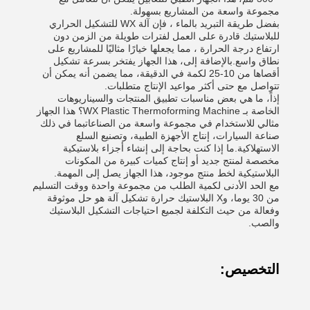
مجموعة واسعة من المشاريع بسهولة.
بفضل طريقة التبريد بالماء ، فإن آلة WX للتشكيل الحراري
للبلاستيك قادرة على العمل لفترات طويلة من الزمن دون
ارتفاع درجة الحرارة ، مما يجعلها خيارًا مثاليًا للمشاريع على
نطاق واسع.بالإضافة إلى، هذا الجهاز يفتخر بسرعة تشكيل
أقصاها من 10-25 لكمة في الدقيقة، مما يضمن أنه يمكن أن
تتواصل مع حتى أكثر مواعيد الإنتاج متطلبات.
إذاً، ما هي بعض مناسبات تطبيق المنتجات والسيناريوهات
الخاصة بـ WX Plastic Thermoforming Machine؟ هذا الجهاز
مثالي للاستخدام في مجموعة واسعة من الصناعاتبما في ذلك
صناعة السيارات، إنتاج الأجهزة الطبية، وتصنيع السلع
الاستهلاكية.ما إذا كنت بحاجة إلى إنشاء أجزاء بلاستيكية
مخصصة لمنتج جديد أو إنتاج كميات كبيرة من المكونات
البلاستيكية لخط منتج موجود، هذا الجهاز يصل إلى المهمة.
مع الحد الأدنى لكمية الطلب من مجموعة واحدة ووقت التسليم
من 30 يوما، وX البلاستيك حرارة تشكيل آلة هو حل موثوقة
وفعالة من حيث التكلفة لجميع احتياجات التشكيل البلاستيك
والصب.
التخصيص: