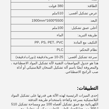
الطاقة:
380 فولت
عرض تشكيل أقصى:
510ملم
البعد:
5500*1600*1900mm
أعلى عمق تشكيل:
100ملم
طريقة التبريد:
الماء
التكيف مع المادة:
PP، PS، PET، PVC
نظام التحكم:
PLC
سرعة تشكيل أقصى:
10-25 ضربة/دقيقة (دورات/دقيقة)
هذا هو جدول المواصفات التقنية لآلة تشكيل المواد الاصطناعية ،
والمعروفة أيضًا باسم آلة تشكيل السخان البلاستيكي أو أداة
صب الراتنج الاصطناعي.
التطبيقات:
إحدى الميزات الرئيسية لهذه الآلة هي قدرتها على تشكيل المواد
البلاستيكية بسرعة وكفاءة باستخدام طريقة التدفئة
الكهربائية.مع عمق تشكيل أقصاه 100 مم ومساحة تشكيل 510
* 300 مم، هذا الجهاز الطبي للثعابين يمكن أن تتعامل مع