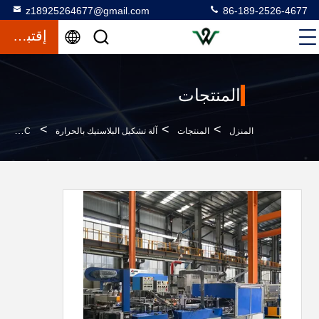
z18925264677@gmail.com
86-189-2526-4677
إقتباس
المنتجات
>
>
>
المنزل
المنتجات
آلة تشكيل البلاستيك بالحرارة
PLC التحكم 45KW آلة البلاستيك البثور لصنع الكؤوس تتكيف مع مادة ب.