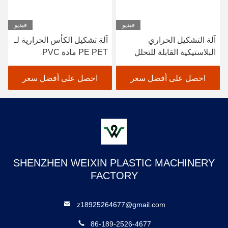
فيديو
فيديو
آلة التشكيل الحراري
آلة تشكيل الكأس الحرارية لـ
البلاستيكية القابلة للتحلل
PE PET مادة PVC
عمق التشكيل القصوى
180mm
احصل على أفضل سعر
احصل على أفضل سعر
SHENZHEN WEIXIN PLASTIC MACHINERY
FACTORY
z18925264677@gmail.com
86-189-2526-4677