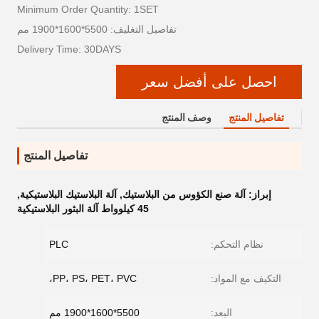
Minimum Order Quantity: 1SET
تفاصيل التغليف: 5500*1600*1900 مم
Delivery Time: 30DAYS
احصل على أفضل سعر
تفاصيل المنتج
وصف المنتج
تفاصيل المنتج
إبراز:
آلة صنع الكؤوس من البلاستيك
,
آلة البلاستيك البلاستيكية
,
45 كيلوواط آلة البثور البلاستيكية
نظام التحكم:
PLC
التكيف مع المواد:
PP، PS، PET، PVC،
البعد:
5500*1600*1900 مم