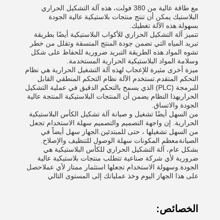
مع طاقة عالية من 380 فولت، هذه آلة التشكيل الحراري
البلاستيك يمكن أن تنتج منتجات بلاستيكية عالية الجودة
بسهولة.هذه الآلة تغطيك.
تتميز آلة التشكيل الحراري للأكواب البلاستيكية أيضًا بطريقة
تبريد المياه التي تضمن جودة المنتج المتسقة وتقلل من خطر
تشوه المواد.هذه الطريقة التبريد ضرورية للحفاظ على شكل
وسلامة المواد البلاستيكية الحرارية المستخدمة.
ميزة أخرى مثيرة للإعجاب لهذه آلة التشغيل الحرارية هي نظام
التحكم المتقدم.تستخدم الآلة نظام التحكم المنطقي القابل
للبرمجة (PLC) الذي يسمح بالتحكم الدقيق في عملية التشكيل
الحراريهذا النظام يضمن أن المنتجات البلاستيكية المنتجة عالية
الجودة والاتساق.
من السهل أيضًا تشغيل و صيانة آلة تشكيل الكأس البلاستيكية
الحرارية. إن واجهة التصميم والتصميم سهلة الاستخدام تجعل
من السهل تشغيلها ، حتى للمبتدئين.الجهاز سهل أيضاً في
الصيانةمعظم المكونات سهلة الوصول للتنظيف والإصلاح.
بشكل عام، آلة التشكيل الحراري للكأس البلاستيكية هي
ضرورية لأي شركة صناعية تتطلب منتجات بلاستيكية عالية
الجودة.وسهولة الاستخدام تجعلها استثمار ممتاز لأي عملاحصل
على هذا الجهاز اليوم وخذ عملياتك إلى المستوى التالي
الخصائص: