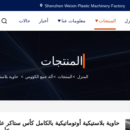
Shenzhen Weixin Plastic Machinery Factory
زل
المنتجات
معلومات عنا
أخبار
حالات
المنتجات
المنزل
>
المنتجات
>
آلة جمع الكؤوس
>
حاوية بلاست
حاوية بلاستيكية أوتوماتيكية بالكامل كأس ستاكر عا