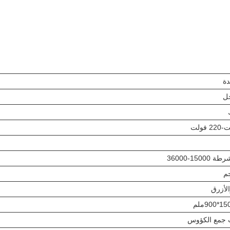
دة
خل
1500-36000
الأزرق
 جمع الكؤوس