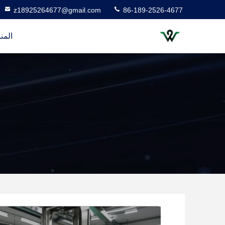
z18925264677@gmail.com
86-189-2526-4677
المن