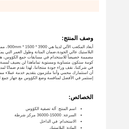
وصف المنتج:
أبعاد ا
البلاستيك عالي الجودة،ضمان المتانة وطول العمر التي يمكن
مصممة خصيصاً للاستخدام في مسابقات جمع الكؤوس، هذا 
كومة ستكون متساوية ومستوية تماماهذا لن يضيف لمسة 
في شركتنا، نقف وراء جودة منتجاتنا، لهذا نقدم ضمانًا ل
أن استثمارك محمي وأننا ملتزمون بتقديم خدمة عملاء ممت
إستثمر في الأفضل لمنافسة وضع الكؤوس مع جهاز جمع الكؤوس
الخصائص:
اسم المنتج: آلة تصفية الكؤوس
السرعة: 15000-36000 مركز شرطة
الاستخدام: في الداخل
المادة: البلاستيك