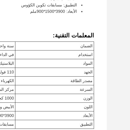
التطبيق: مسابقات تكوين الكؤوس
الأبعاد: 3900*1500*900ملم
المعلمات التقنية:
الضمان
سنة واح
استخدام
في الدا
المواد
البلاستيك
الجهد
110 فولت-220 فولت
مصدر الطاقة
الكهرباء
السرعة
مركز الشرطة 0
الوزن
1000 كجم
اللون
الأبيض و
الأبعاد
3900*1500*900ملم
التطبيق
مسابقات