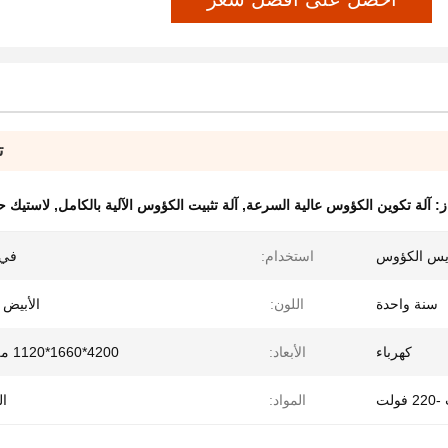
ت
ز:
آلة تكوين الكؤوس عالية السرعة
,
آلة تثبيت الكؤوس الآلية بالكامل
,
لاستيك ح
يس الكؤوس
استخدام:
في 
سنة واحدة
اللون:
الأبيض 
كهرباء
الأبعاد:
4200*1660*1120 مللي متر
المواد:
ال