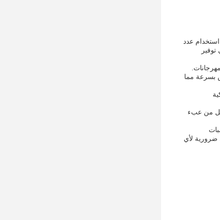
 استخدام عدد
لتالي توفير
مهرجانات.
س بسرعة مما
ية
قلل من عبء
سبات
صهذه الآلة هي ضرورية لأي