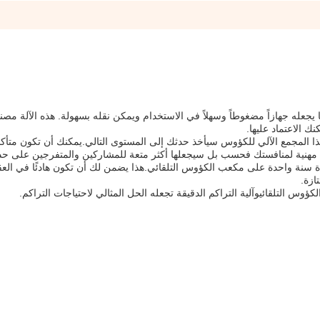
لمكعب الآلي لدينا هي 3900 * 1500 * 900mm، مما يجعله جهازاً مضغوطاً وسهلاً في الاستخدام ويمكن نقله بسهولة. هذه الآل
ك الاعتماد عليها.
المجمع الآلي للكؤوس سيأخذ حدثك إلى المستوى التالي.يمكنك أن تكون متأك
مهنية لمنافستك فحسب بل سيجعلها أكثر متعة للمشاركين والمتفرجين على حد
مدة سنة واحدة على مكعب الكؤوس التلقائي.هذا يضمن لك أن تكون هادئًا في العق
ازة.
 التلقائيوآلية التراكم الدقيقة تجعله الحل المثالي لاحتياجات التراكم.