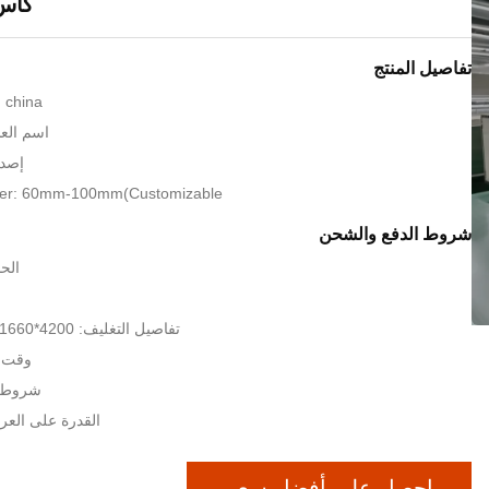
كأس
تفاصيل المنتج
: china
اسم العلا
إصدا
er: 60mm-100mm(Customizable）
شروط الدفع والشحن
الحد
تفاصيل التغليف: 4200*1660*1120 مللي متر
وقت التس
شروط الدفع
القدرة على الع
احصل على أفضل سعر