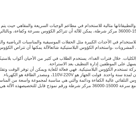
لتطبيقاتانها مثالية للاستخدام في مطاعم الوجبات السريعة والمقاهي حيث يتم
كبير من أكواب البلاستيك على أساس يوميمع سرعة 15000-36000 مركز شرطة، يمكن للآلة أن تتراكم الكؤوس بسرعة وكفاءة، وبا
للاستخدام في الأحداث الكبيرة مثل الحفلات الموسيقية والمناسبات الرياضية وال
ى المشروبات ،واستخدام الكؤوس البلاستيكية شائعالآلة يمكنها أن تتراص الكؤو
كليات. خلال فترات الغداء، يستخدم الطلاب في كثير من الأحيان أكواب بلاستيك
سهل على الموظفين إدارة التنظيف بعد الاستراحة.
ة تستخدم الكؤوس البلاستيكية. فهي فعالة للغاية ويمكن أن توفر الوقت وت
 الجهاز هو 110V-220V، ومصدر الطاقة هو الكهرباء.
لكؤوس من wx هي مكديس الكؤوس التلقائي عالية الكفاءة ودائمة والتي هي مناسبة لمجموعة واسعة من المنا
والتطبيقات.يمكن استخدامه في مطاعم الوجبات السريعةمع سرعة 15000-36000 مركز شرطة ورقم نموذج قابل للتخصي