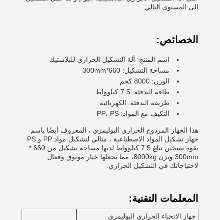
إلى المستوى التالي
الخصائص:
اسم المنتج: آلة التشكيل الحراري للبلاستيك
مساحة التشكيل: 660*300mm
الوزن: 8000 كجم
طاقة التدفئة: 7.5 كيلوواط
طريقة التدفئة: الكهربائية
التكيف مع المواد: PP، PS
هذا الجهاز المزدوج الحراري البوليمري ، المعروف أيضًا باسم
جهاز تشكيل المواد الاصطناعية ، مثالي لتشكيل مواد PP و PS
بقوة تسخين تبلغ 7.5 كيلوواط.لديها مساحة تشكيل من 660 *
300mm ويزن 8000kg، مما يجعلها خيار موثوق وفعال
لاحتياجاتك في التشكيل الحراري.
المعلمات التقنية:
جهاز الانحناء الحراري البوليمري