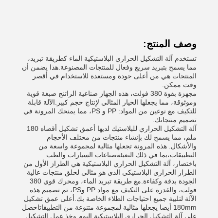
وصف المنتج:
تستخدم آلة التشكيل الحراري البلاستيكية الماء كطريقة تبريد،
مما يسمح بتبريد سريع وفعال للمنتجات المصنوعة.هذا يضمن أن
المنتجات هي من أعلى جودة ومستعدة للاستخدام في أقصر
وقت ممكن.
مجهزة بقوة 380 فولت، هذه الجهاز صناعية الراتنج صبغة قوية
وموثوقة، مما يجعلها الخيار المثالي لإنتاج حجم كبير.الآلة قابلة
للتكيف مع نوعين من المواد: PP و PS، مما يمنحك المرونة في
تصميم منتجاتك.
آلة التشكيل الحراري للبلاستيك لديها أعمق تشكيل أقصاه 180
ملم، مما يسمح لك بإنشاء منتجات من مختلف الأحجام
والأشكال. هذه المرونة تجعلها مثالية لمجموعة واسعة من
التطبيقات،بما في ذلك التعبئةصناعات السيارات والطب
باختصار، آلة التشكيل الحراري البلاستيكية هي الطراز الأول من
الطراز الحراري البلاستيكي الذي هو مثالي لخلق منتجات عالية
الجودة بدقة وكفاءة.مع طريقة تبريد الماء، ومحرك قوي 380
فولت، والقدرة على التكيف مع مواد PP وPS، تم تصميم هذه
الآلة لتلبية جميع احتياجات الطلاء الخاصة بك.أعلى عمق تشكيل
180mm أيضا يجعلها مثالية لمجموعة متنوعة من التطبيقاتاحصل
على آلة التشكيل الحراري البلاستيكية اليوم وخذ عمل التشكيل