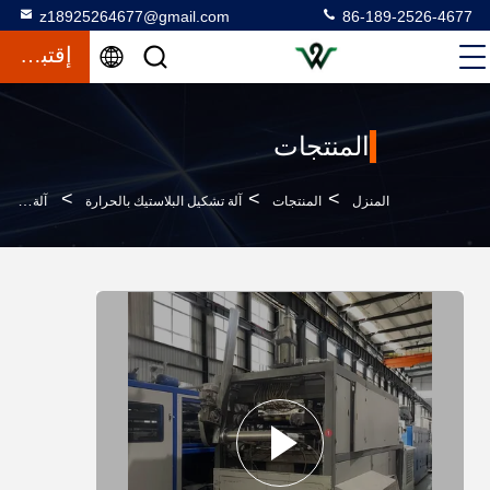
z18925264677@gmail.com
86-189-2526-4677
إقتباس
المنتجات
>
>
>
المنزل
المنتجات
آلة تشكيل البلاستيك بالحرارة
آلة التشكيل الحراري للأكواب البلاستيكية ذات الاحتياط الكامل بثمانية آلاف كيلوغرام و 7.5 كيلوواط من طاقة التدفئة