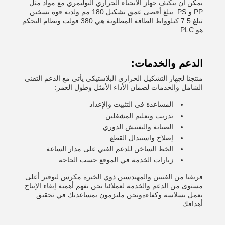
يمكن أن يتكيف جهاز الانحناء الحراري البوليمري مع مواد مثل
PP و PS. يبلغ أقصى عمق تشكيل 180 مم ولديه قوة تسخين
تبلغ 7.5 كيلوواط.الطاقة المطلوبة هي 380 فولت ونظام التحكم
هو PLC.
الدعم والخدمات:
منتجنا لجهاز التشكيل الحراري البلاستيكي يأتي مع الدعم التقني
الشامل والخدمات لضمان الأداء الأمثل وطول العمر:
المساعدة في التثبيت والإعداد
تدريب وتعليم المشغلين
الصيانة والتفتيش الدوري
إصلاح واستبدال القطع
الخط الساخن للدعم الفني على مدار الساعة
زيارات الخدمة في الموقع حسب الحاجة
فريقنا من الفنيين والمهندسين ذوي الخبرة مكرس لتوفير أعلى
مستوى من الدعم والخدمة لعملائنا.نحن نفهم أهمية إبقاء الإنتاج
يعمل بسلاسة وكفاءةونحن ملتزمون بمساعدتك في تحقيق
أهدافك