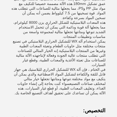
عمق تشكيل 180mm.هذه الآلة مصممة خصيصا للتكيف مع
مواد مثل PP وPS، مما يجعلها مثالية للصناعات التي تتطلب هذه
المواد. قوة تسخينها من 7.5 كيلوواط يضمن أنه يمكن أن
تسخين المواد بسرعة وكفاءة.
هذه المعدات البلاستيكية للشكل الحراري يزن 8000 كيلوغرام،
مما يجعلها آلة قوية ودائمة التي يمكن أن تتحمل الاستخدام
الشديد.تنوعها ومتانتها تجعلها مثالية لمجموعة واسعة من
مناسبات وتطبيقات المنتجات.
يمكن استخدام آلة WX للتشكيل الحراري البلاستيكي في تصنيع
منتجات مختلفة مثل حاويات الطعام وتعبئة المعدات الطبية
وغيرها من المنتجات البلاستيكية.إنه الخيار المثالي للصناعات
التي تتطلب منتجات عالية الجودة وفعالة لإنتاجهذه الآلة مثالية
للصناعات مثل تعبئة الأغذية والمعدات الطبية، وقطع غيار
السيارات.
في الختام ، فإن آلة WX للتشكيل الحراري للبلاستيك هي جهاز
قابل للثقة والكفاءة لتشكيل المواد الاصطناعية والذي يمكن أن
يتكيف مع مواد مختلفة.تنوعها ومتانتها تجعلها خيار مثالي
لمختلف صناعات التصنيعسواء كنت بحاجة إلى إنشاء حاويات
الغذاء، وتغليف المعدات الطبية، أو قطع غيار السيارات، هذه
الآلة يمكن أن تساعدك على تحقيق أهداف التصنيع الخاصة بك.
التخصيص: