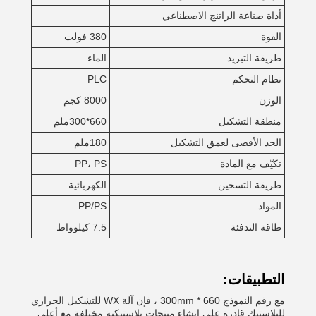
أداة صناعة الراتنج الاصطناعي
القوة
380 فولت
طريقة التبريد
الماء
نظام التحكم
PLC
الوزن
8000 كجم
منطقة التشكيل
660*300ملم
الحد الأقصى لعمق التشكيل
180ملم
تكيّف مع المادة
PP، PS
طريقة التسخين
الكهربائية
المواد
PP/PS
طاقة التدفئة
7.5 كيلوواط
التطبيقات:
مع رقم النموذج 660 * 300mm ، فإن آلة WX للتشكيل الحراري
للبلاستيك قادرة على إنشاء منتجات بلاستيكية مختلفة مع أعلى