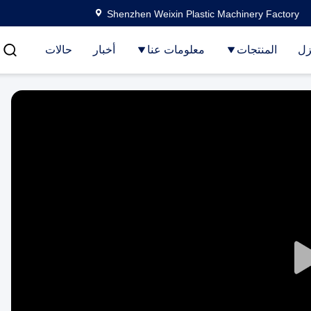
Shenzhen Weixin Plastic Machinery Factory
زل
المنتجات
معلومات عنا
أخبار
حالات
Play
Video