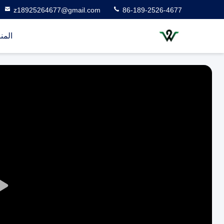
z18925264677@gmail.com
86-189-2526-4677
المن