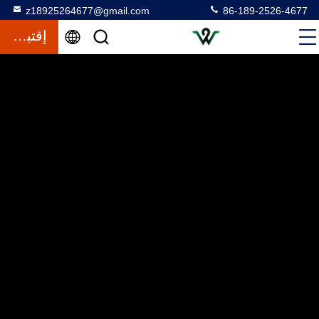
z18925264677@gmail.com
86-189-2526-4677
إقتباس