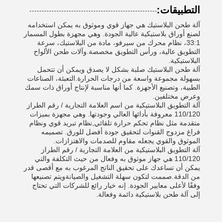
التطبيقات:
آلة طحن البلاستيك هي جهاز قوي وموثوق به يمكن استخدامه
لصنع أوراق بلاستيكية عالية الجودة. وهي مجهزة بطول المسمار
33:1، نظام محرك من سيرفو، مادة من البلاستيك، سرعة
التطويق عالية، ورأس التطويق مخصصة.وآلات طحن الألواح
البلاستيكية.
آلة طحن البلاستيك صلبة بشكل لا يصدق ويمكن أن تتحمل
بسهولة مجموعة واسعة من درجات الحرارة.التعبئة، الصناعات
الطبية، وتصنيع الأجهزة. كما أنها مناسبة لإنتاج أوراق ذات سمك
وعرض مختلفين.
آلة التطويق البلاستيكية من اسم العلامة التجارية / رقم الطراز
110/120 معروفة بأدائها العالي وجودتها. وهي مجهزة بميزات
متقدمة مثل نظام تحكم حرارة تلقائي,نظام تبريد قوي ونظام
فراغ مزدوج القنوات لتحقيق جودة أفضل للورق. تصميمه
الموثوق والقوي يجعله مقاوم للصدمات والاهتزازات.
آلة التطويق البلاستيكية من العلامة التجارية / رقم الطراز
110/120 هي جهاز موثوق به وفعال من حيث التكلفة والتي
يمكن أن تساعدك على تحقيق الناتج المرغوب به مع أقصى قدر
من الدقة.صممت لتكون سهلة التشغيل والصيانةويتم تصنيعها
وفقًا لأعلى معايير الجودة. إنه خيار رائع للشركات التي تحتاج
إلى آلة طحن بلاستيكية دائمة وفعالة.