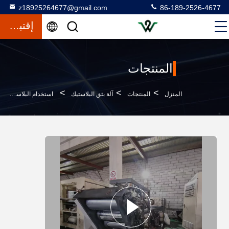
z18925264677@gmail.com
86-189-2526-4677
إقتباس
المنتجات
>
>
>
المنزل
المنتجات
آلة بثق البلاستيك
استخدام البلاستيك الحيوانات الأليفة Abs صفيحة طحن خط التحكم PLC