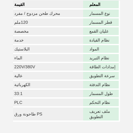
المعلم
القيمة
نوع المسمار
محرك طحن مزدوج / مفرد
قطر المسمار
120ملم
غليان القمع
مخصصة
نظام القيادة
خدمة
المواد
البلاستيك
نظام التبريد
الماء
إمدادات الطاقة
220V/380V
سرعة التطويق
عالية
نظام التدفئة
الكهربائية
طول المسمار
33:1
نظام التحكم
PLC
ملف تعريف
PS طاحونة ورق
التطويق