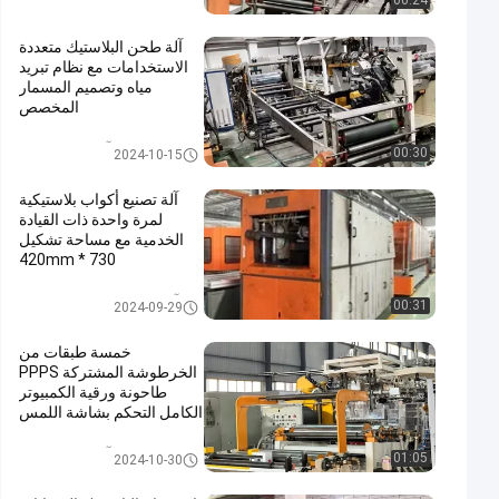
00:24
آلة طحن البلاستيك متعددة
الاستخدامات مع نظام تبريد
مياه وتصميم المسمار
المخصص
آلة بثق البلاستيك
00:30
2024-10-15
آلة تصنيع أكواب بلاستيكية
لمرة واحدة ذات القيادة
الخدمية مع مساحة تشكيل
730 * 420mm
آلة تشكيل البلاستيك بالحرارة
00:31
2024-09-29
خمسة طبقات من
الخرطوشة المشتركة PPPS
طاحونة ورقية الكمبيوتر
الكامل التحكم بشاشة اللمس
آلة بثق البلاستيك
01:05
2024-10-30