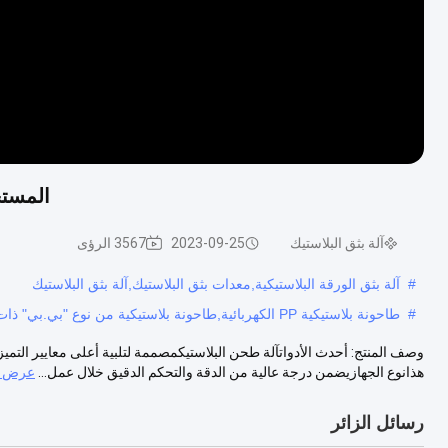
المستخدمة 110 واحد خرطوم p
آلة بثق البلاستيك
2023-09-25
3567 الرؤى
#
آلة بثق الورقة البلاستيكية,معدات بثق البلاستيك,آلة بثق البلاستيك
#
طاحونة بلاستيكية PP الكهربائية,طاحونة بلاستيكية من نوع "بي.بي" ذات شريحة واحدة,صمغ البلاستيك PS PP
وصف المنتج: أحدث الأدواتآلة طحن البلاستيكمصممة لتلبية أعلى معايير التميز
هذانوع الجهازيضمن درجة عالية من الدقة والتحكم الدقيق خلال عمل...
عرض ا
رسائل الزائر