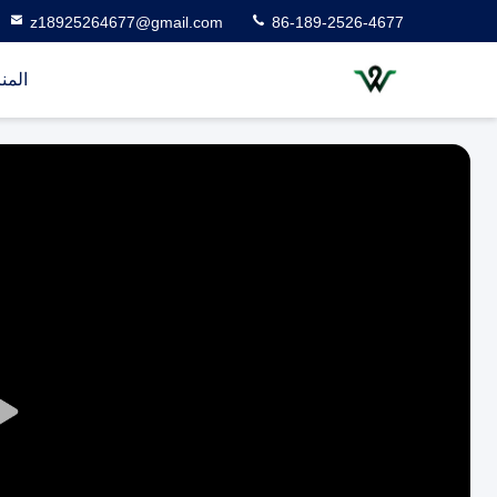
z18925264677@gmail.com
86-189-2526-4677
المن