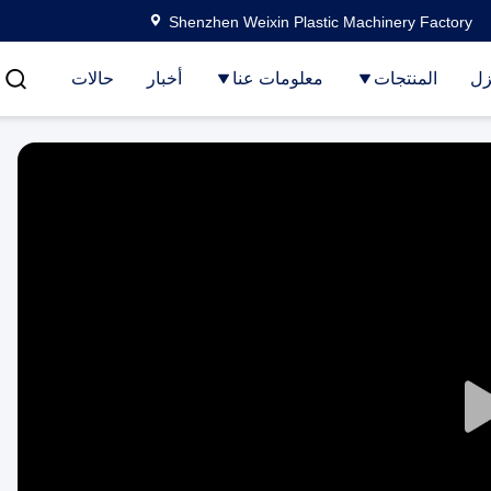
Shenzhen Weixin Plastic Machinery Factory
زل
المنتجات
معلومات عنا
أخبار
حالات
Play
Video