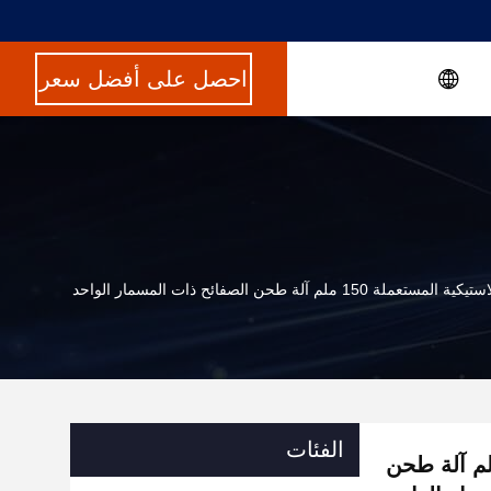
احصل على أفضل سعر
م آلة طحن الصفائح ذات المسمار الواحد
الفئات
الصفائح البلاستيكية المستعملة 150 ملم آلة طحن