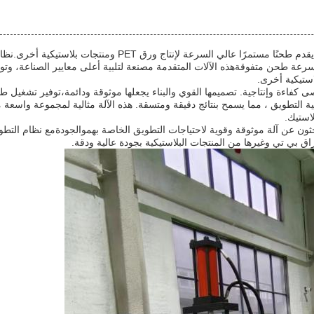
آلة طحن البلاستيك هي طحن مزدوج متعدد الاستخدامات يقدم طحنًا مستمرًا عالي السرعة لإنتاج ورق PET و
 قطره 150 يوفر أداءً متفوقًا وسرعة طحن متفوقةهذه الآلات المتقدمة مصنعة لتلبية أعلى معايير الصناعة، 
لاستيكية أخرى.
ى كفاءة وإنتاجية. تصميمها القوي والبناء يجعلها موثوقة ودائمة،توفير تشغيل طو
ملية التطويق ، مما يسمح بنتائج دقيقة ومتسقة. هذه الآلة مثالية لمجموعة واسعة 
استيك.
 يبحثون عن آلة موثوقة وقوية لاحتياجات التطويق الخاصة بهموالجودةمع نظام التط
راق بي تي وغيرها من المنتجات البلاستيكية بجودة عالية ودقة.