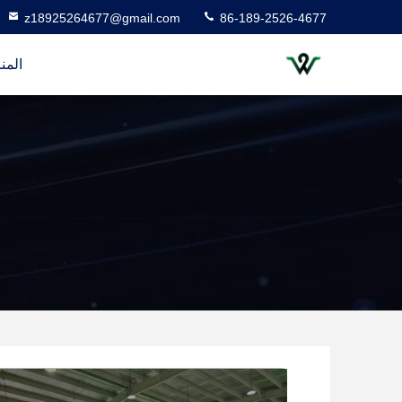
z18925264677@gmail.com
86-189-2526-4677
المن