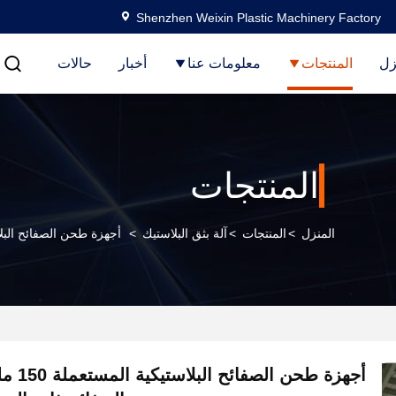
Shenzhen Weixin Plastic Machinery Factory
زل
المنتجات
معلومات عنا
أخبار
حالات
المنتجات
المنزل
>
المنتجات
>
آلة بثق البلاستيك
>
أجهزة طحن الصفائح البلاستيكية المستعملة 150 مل
أجهزة طحن 