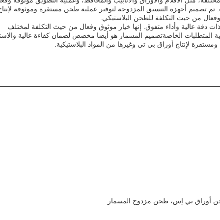
ختلفة، مثل الأفلام والأوراق والأنابيب والمحافظ، وعملية التطويق موثوقة وفعا
يت. تم تصميم أجهزة التنسيق المزدوجة لتوفير عملية طحن مستقرة وموثوقة لإنتاج
وفعال من حيث التكلفة للطحن البلاستيكي.
ة ذات دقة عالية وأداء متفوق. إنها خيار موثوق وفعال من حيث التكلفة لمختلف
 المتطلبات الخاصةتصميم المسمار هو أيضا مخصص لضمان كفاءة عالية والا
تقرة لإنتاج أوراق بي تي وغيرها من المواد البلاستيكية.
ن أوراق بي إس، طحن مزدوج المسمار