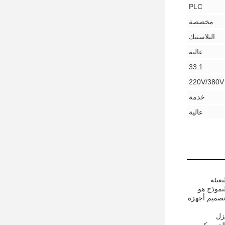
PLC
مخصصة
البلاستيك
عالية
33:1
220V/380V
خدمة
عالية
عبئة
ايا الكفاءة العالية ،عمر خدمة طويل، وانخفاض استهلاك الطاقة. العلامة التجارية هي Chundi، والنموذج هو
 تصميم أجهزة
زل