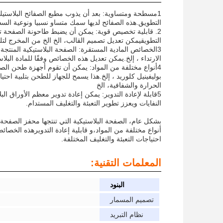
1مسطحة ومتساوية: بعد أن يذوب مطبع الصفائح البلاستي
التطويق.هذه الصفائح لديها سمك متساو نسبيا ونوعية السط
2. قابلية تخصيص قوية: يمكن أن يضبط طاحونة الصفحة تكو
التطويقيمكن تعديل تصميم القالب، الخ الخ من المخرج لتلب
3الخصائص المادية المستقرة: الصفحة البلاستيكية المنت
الارتداء ، إلخ.يمكن تعديل هذه الخصائص وفقًا للمادة البلا
4أنواع مختلفة من المواد: يمكن أن تقوم أجهزة طحن الصفائح
بوليفينيل كلوريد ، إلخ.هذا يسمح للجهاز للطحن بتلبية احت
الحرارة والشفافية، الخ
5قابلة لإعادة التدوير: يمكن إعادة تدوير معظم الأوراق ا
النفايات ويعزز تطوير التعبئة والتغليف المستدام.
بشكل عام، الصفحة البلاستيكية التي تنتجها محفز الصفحة 
أنواع مختلفة من المواد،و قابلية إعادة التدويرهذه الخ
احتياجات التعبئة والتغليف المختلفة.
المعلمات التقنية:
البنود
تصميم المسمار
نظام التبريد