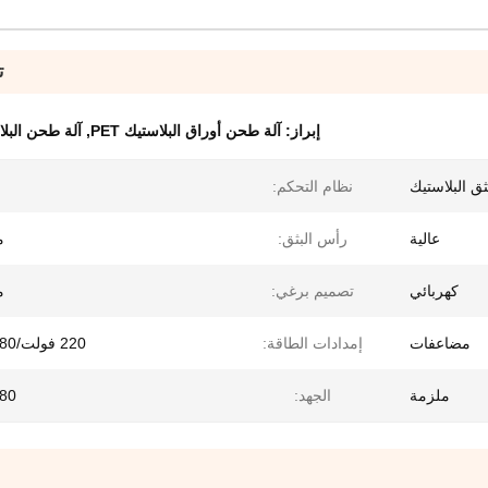
ت
إبراز:
آلة طحن أوراق البلاستيك PET
,
آلة طحن البلاستيك 
ثق البلاستيك
نظام التحكم:
عالية
رأس البثق:
م
كهربائي
تصميم برغي:
م
مضاعفات
إمدادات الطاقة:
220 فولت/380 فولت
ملزمة
الجهد:
380 ف