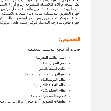
الكابلات.وهي مناسبة لإنتاج منتجات بلاستيكية من أشكال م
أيضًا استخدام آلات البلاستيك المنسوجة لإنتاج أوراق الب
البيت.أجهزة القمع سهلة التشغيل والصيانةإنه حل موثوق 
أجهزة التطويق البلاستيكية مثالية لإنتاج منتجات بلاستيكي
الصناعات.يمكن تخصيص رؤوس الخرطوشة والقوالب لتلبية
أجهزة طحن مزدوجة المسمار لتوفير عملية طحن موثوقة ومس
التخصيص:
خدمات آلة طحن البلاستيك المخصصة
اسم العلامة التجارية
/
رقم الطراز:
120
مكان المنشأ:
الصين
نوع الجهاز:
آلة طحن البلاستيك
نظام التبريد:
الماء
نظام التدفئة:
الكهربائية
نظام التحكم:
PLC
تصميم المسمار:
مخصصة
تطبيقات التطويق:
آلات طحن أوراق بي تي، طح