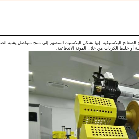
لصفائح البلاستيكية. إنها تشكل البلاستيك المنصهر إلى منتج متواصل يشبه الص
 أو خليط الكريات من خلال الموتة الاندفاعية.