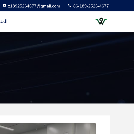
z18925264677@gmail.com
86-189-2526-4677
المن