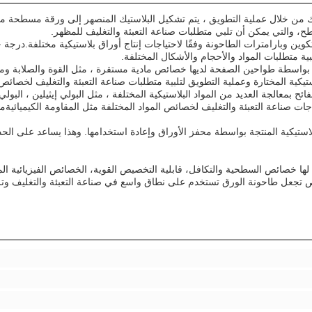
ك من خلال عملية التطويق ، يتم تشكيل البلاستيك المنصهر إلى ورقة مسطحة 
ح، والتي يمكن أن تلبي متطلبات صناعة التعبئة والتغليف للمظهر.
ين وبارامترات الطاحونة وفقًا لاحتياجات إنتاج أوراق بلاستيكية مختلفة.درجة 
ية متطلبات المواد والأحجام والأشكال المختلفة.
جة بواسطة طواحين الصفحة لديها خصائص مادية مستقرة ، مثل القوة والصلابة وم
ستيكية المختارة وعملية التطويق لتلبية متطلبات صناعة التعبئة والتغليف لخصائص 
 بمعالجة العديد من المواد البلاستيكية المختلفة ، مثل البولي إيثيلين ، البولي 
ياجات صناعة التعبئة والتغليف لخصائص المواد المختلفة مثل المقاومة الكيميائيةم
لبلاستيكية المنتجة بواسطة محفز الأوراق وإعادة استخدامها. وهذا يساعد على الحد
لها خصائص السطحية والتكافل، قابلية التخصيص القوية، الخصائص الفيزيائية ال
صائص تجعل طاحونة الورق تستخدم على نطاق واسع في صناعة التعبئة والتغليف وت