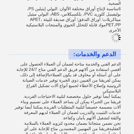
الصحية.
6مناسبة لإنتاج أوراق مختلفة الألوان: البولي إيثيلين PS،
بوليفينيل كلوريد PVC، بلكسيكلاس، ABS، البولي ميثيل
ميتاكريلات؛ أوراق التدفق؛ أوراق صديقة للبيئة APET،
PET،PPمواد قابلة للتحلل الحيوي والمنتجات البلاستيكية
الأخرى
الدعم والخدمات:
الدعم الفني والخدمة متاحة لضمان أن العملاء الحصول على
أقصى استفادة من آلاتهم.فريق الدعم الفني متاح 24/7 للإجابة
على أي أسئلة أو مخاوف قد يكون العملاءبالإضافة إلى ذلك،
يمكن لفريقنا من الفنيين ذوي الخبرة توفير خدمات الصيانة
الروتينية وإصلاح الأخطاء لجميع أنواع آلات تشكيل الفراغ
البلاستيكي.
يمكننا أيضاً توفير حلول مخصصة لتلبية الاحتياجات الفردية.
فريقنا من الخبراء يمكن أن يساعد العملاء على تصميم وبناء
آلات مصممة خصيصاً لتلبية المتطلبات الفريدة.يمكننا أيضا توفير
خدمات التثبيت والتدريب لضمان أن العملاء لديهم المعرفة
والثقة لتشغيل آلاتهم بأمان وكفاءة.
نحن نضمن منتجاتنا بضمان محدود لتزويد العملاء بالسلامة
العقليةفريقنا من المهنيين المعتمدين متاح للإجابة على أي