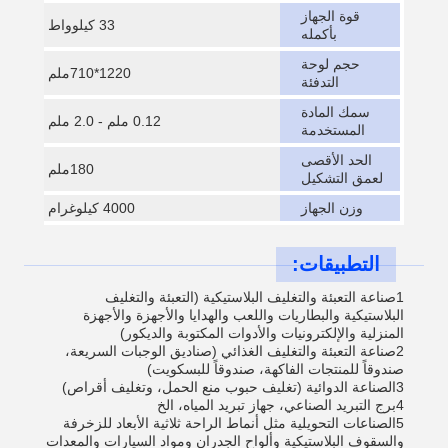
قوة الجهاز
33 كيلوواط
بأكمله
حجم لوحة
1220*710ملم
التدفئة
سمك المادة
0.12 ملم - 2.0 ملم
المستخدمة
الحد الأقصى
180ملم
لعمق التشكيل
وزن الجهاز
4000 كيلوغرام
التطبيقات:
1صناعة التعبئة والتغليف البلاستيكية (التعبئة والتغليف
البلاستيكية والبطاريات واللعب والهدايا والأجهزة والأجهزة
المنزلية والإلكترونيات والأدوات المكتوبة والديكور)
2صناعة التعبئة والتغليف الغذائي (صناديق الوجبات السريعة،
صندوقاً للمنتجات الفاكهة، صندوقاً للبسكويت)
3الصناعة الدوائية (تغليف حبوب منع الحمل، وتغليف أقراص)
4برج التبريد الصناعي، جهاز تبريد المياه، الخ
5الصناعات التحويلية مثل أنماط الراحة ثلاثية الأبعاد للزخرفة
والسقوف البلاستيكية وألواح الجدران ومواد السيارات والمعدات