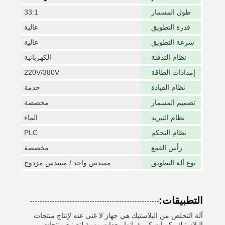
طول المسمار
33:1
قدرة التطويق
عالية
سرعة التطويق
عالية
نظام التدفئة
الكهربائية
إمدادات الطاقة
220V/380V
نظام القيادة
خدمة
تصميم المسمار
مخصصة
نظام التبريد
الماء
نظام التحكم
PLC
رأس القمع
مخصصة
نوع آلة التطويق
مسدس واحد / مسدس مزدوج
التطبيقات:
آلة التخلص من البلاستيك هي جهاز لا غنى عنه لإنتاج منتجات
البلاستيك بكميات كبيرة. إنها معدات مهمة لتصنيع منتجات