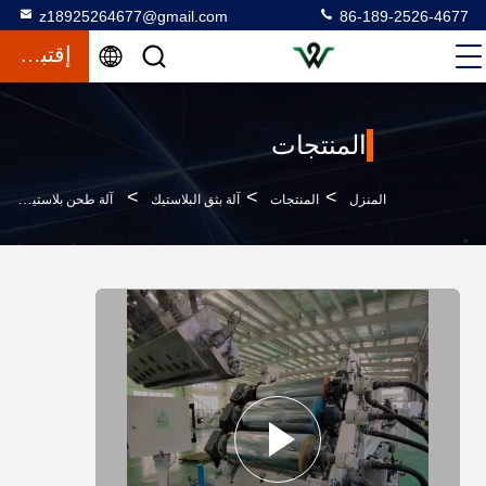
z18925264677@gmail.com
86-189-2526-4677
إقتباس
المنتجات
>
>
>
المنزل
المنتجات
آلة بثق البلاستيك
آلة طحن بلاستيكية مستمرة آلة أنابيب PVC مزدوجة المسمار