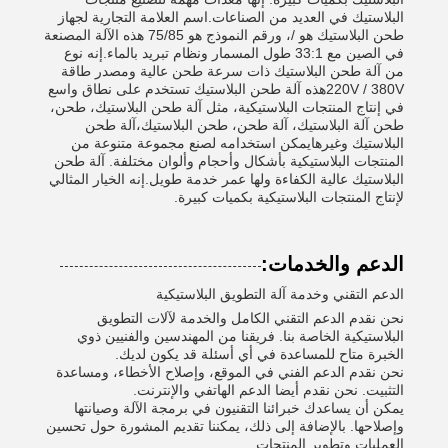
البلاستيك في العديد من الصناعات.اسم العلامة التجارية لجهاز
طحن البلاستيك هو /، ورقم النموذج هو 75/85 هذه الآلة المصنعة
في الصين مع 33:1 طول المسمار ونظام تبريد بالماء.إنه نوع
من آلة طحن البلاستيك ذات سرعة طحن عالية ومصدر طاقة
220V / 380Vهذه آلة طحن البلاستيك تستخدم على نطاق واسع
في إنتاج المنتجات البلاستيكية، مثل آلة طحن البلاستيك، طحن،
طحن آلة البلاستيك، آلة طحن، طحن البلاستيك،آلة طحن
البلاستيك وغيرهايمكن استخدامه لصنع مجموعة متنوعة من
المنتجات البلاستيكية بأشكال وأحجام وألوان مختلفة. آلة طحن
البلاستيك عالية الكفاءة ولها عمر خدمة طويل.إنه الخيار المثالي
لإنتاج المنتجات البلاستيكية بكميات كبيرة.
الدعم والخدمات:
الدعم التقني وخدمة آلة التطويق البلاستيكية
نحن نقدم الدعم التقني الكامل والخدمة لآلات التطويق
البلاستيكية الخاصة بنا. فريقنا من المهندسين والفنيين ذوي
الخبرة متاح للمساعدة في أي أسئلة قد يكون لديك.
نحن نقدم الدعم الفني في الموقع، وإصلاح الأخطاء، ومساعدة
التثبيت. نحن نقدم أيضا الدعم الهاتفي والإنترنت.
يمكن أن يساعدك خبرائنا التقنيون في برمجة الآلة وصيانتها
وإصلاحها. بالإضافة إلى ذلك، يمكننا تقديم المشورة حول تحسين
العمليات وتطوير المنتجات.