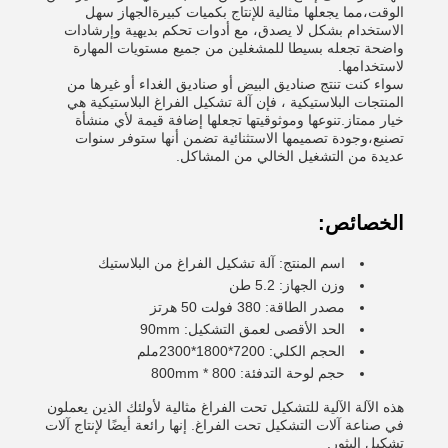
الوقت،مما يجعلها مثالية للإنتاج بكميات كبيرةالجهاز سهل
الاستخدام بشكل لا يصدق، مع أدوات تحكم بديهية وإرشادات
واضحة تجعله بسيطا للمشغلين من جميع مستويات المهارة
لاستخدامها.
سواء كنت تنتج صناديق البيض أو صناديق الغداء أو غيرها من
المنتجات البلاستيكية ، فإن آلة تشكيل الفراغ البلاستيكية هي
خيار ممتاز.تنوعها وموثوقيتها تجعلها إضافة قيمة لأي منشأة
تصنيع،وجودة تصميمها الاستثنائية تضمن أنها ستوفر سنوات
عديدة من التشغيل الخالي من المشاكل.
الخصائص:
اسم المنتج: آلة تشكيل الفراغ من البلاستيك
وزن الجهاز: 5.2 طن
مصدر الطاقة: 380 فولت 50 هرتز
الحد الأقصى لعمق التشكيل: 90mm
الحجم الكلي: 7200*1800*2300ملم
حجم لوحة التدفئة: 800 * 800mm
هذه الآلة الآلية للتشكيل تحت الفراغ مثالية لأولئك الذين يعملون
في صناعة آلات التشكيل تحت الفراغ. إنها رائعة أيضًا لإنتاج آلات
تشكيل البثور.