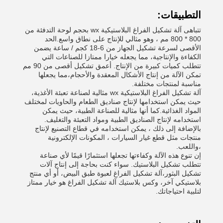
التطبيقات:
تتباهى آلة تشكيل الفراغ البلاستيكية wx بحجم لوحة التدفئة من
800 * 800 مم ، وهو مثالي للإنتاج على نطاق واسع.الحد
الأقصى لسرعة تشكيل الجهاز من 6-18 كجم / ساعة يضمن
الكفاءة والإنتاجية، مما يجعله خيارا ممتازا للصناعات التي
تتطلب كميات كبيرة من الإنتاج. أعمق تشكيل أقصى من 90 مم
تمكن الآلة من إنتاج الأشكال المعقدة والأحجام،مما يجعلها
مناسبة لمنتجات مختلفة.
آلة تشكيل الفراغ البلاستيكية wx مثالية لصناعة تعبئة الأغذية،
حيث يمكن استخدامها لإنتاج صناديق الطعام والحاويات لمختلف
المواد الغذائية.كما أنها مثالية للصناعة الطبية، حيث يمكن
استخدامه لإنتاج الصناديق الطبية ومواد التعبئة والتغليف.
بالإضافة إلى ذلك ، يمكن استخدامه في قطاع التصنيع لإنتاج
منتجات مثل قطع غيار السيارات ، المكونات الإلكترونية
،واللعب.
إن تنوع هذه الآلة وكفاءتها تجعلها استثمارًا قيمًا لأي صناعة
تتطلب تشكيل البلاستيك. سواء كنت بحاجة إلى إنتاج آلات
تشكيل البثور،آلة تشكيل الفراغ لعبوة طبق البيض، أو أي منتج
بلاستيكي آخر، وكس بلاستيك آلة تشكيل الفراغ هو خيار ممتاز
لتلبية احتياجاتك.