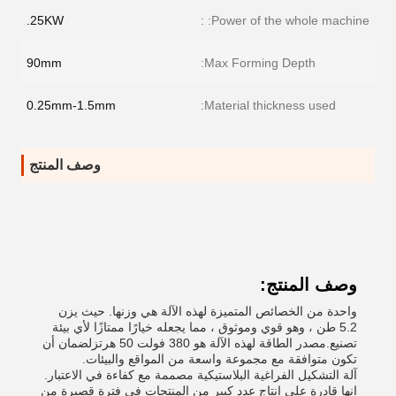
25KW.
Power of the whole machine: :
90mm
Max Forming Depth:
0.25mm-1.5mm
Material thickness used:
وصف المنتج
وصف المنتج:
واحدة من الخصائص المتميزة لهذه الآلة هي وزنها. حيث يزن
5.2 طن ، وهو قوي وموثوق ، مما يجعله خيارًا ممتازًا لأي بيئة
تصنيع.مصدر الطاقة لهذه الآلة هو 380 فولت 50 هرتزلضمان أن
تكون متوافقة مع مجموعة واسعة من المواقع والبيئات.
آلة التشكيل الفراغية البلاستيكية مصممة مع كفاءة في الاعتبار.
انها قادرة على إنتاج عدد كبير من المنتجات في فترة قصيرة من