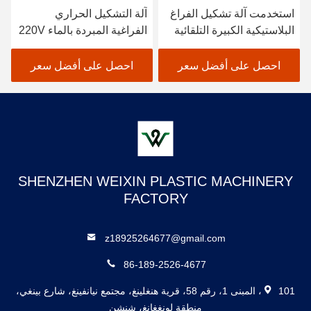
استخدمت آلة تشكيل الفراغ
آلة التشكيل الحراري
البلاستيكية الكبيرة التلقائية
الفراغية المبردة بالماء 220V
لصنع لوحات المستخدمة مرة
380V
واحدة
احصل على أفضل سعر
احصل على أفضل سعر
SHENZHEN WEIXIN PLASTIC MACHINERY
FACTORY
z18925264677@gmail.com
86-189-2526-4677
101، المبنى 1، رقم 58، قرية هنغلينغ، مجتمع نيانفينغ، شارع بينغي،
منطقة لونغغانغ، شنشن