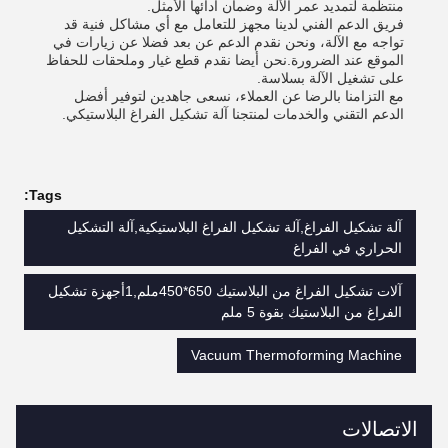
منتظمة لتمديد عمر الآلة وضمان أدائها الأمثل.
فريق الدعم الفني لدينا مجهز للتعامل مع أي مشاكل فنية قد
تواجه مع الآلة، ونحن نقدم الدعم عن بعد فضلا عن زيارات في
الموقع عند الضرورة.نحن أيضا نقدم قطع غيار وملحقات للحفاظ
على تشغيل الآلة بسلاسة.
مع التزامنا بالرضا عن العملاء، نسعى جاهدين لتوفير أفضل
الدعم التقني والخدمات لمنتجنا آلة تشكيل الفراغ البلاستيكي.
Tags:
آلة تشكيل الفراغ,آلة تشكيل الفراغ البلاستيكية,آلة التشكيل
الحراري في الفراغ
آلات تشكيل الفراغ من البلاستيك 650*450ملم,1أجهزة تشكيل
الفراغ من البلاستيك بقوة 5 ملم
Vacuum Thermoforming Machine
الاتصالات