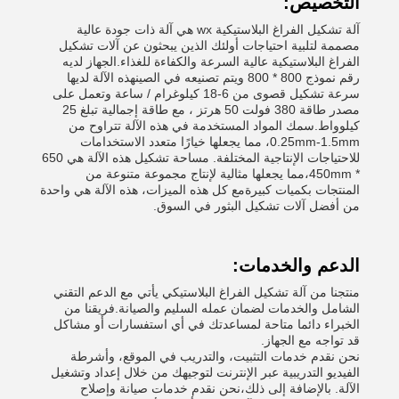
التخصيص:
آلة تشكيل الفراغ البلاستيكية wx هي آلة ذات جودة عالية
مصممة لتلبية احتياجات أولئك الذين يبحثون عن آلات تشكيل
الفراغ البلاستيكية عالية السرعة والكفاءة للغذاء.الجهاز لديه
رقم نموذج 800 * 800 ويتم تصنيعه في الصينهذه الآلة لديها
سرعة تشكيل قصوى من 6-18 كيلوغرام / ساعة وتعمل على
مصدر طاقة 380 فولت 50 هرتز ، مع طاقة إجمالية تبلغ 25
كيلوواط.سمك المواد المستخدمة في هذه الآلة تتراوح من
0.25mm-1.5mm، مما يجعلها خيارًا متعدد الاستخدامات
للاحتياجات الإنتاجية المختلفة. مساحة تشكيل هذه الآلة هي 650
* 450mm،مما يجعلها مثالية لإنتاج مجموعة متنوعة من
المنتجات بكميات كبيرةمع كل هذه الميزات، هذه الآلة هي واحدة
من أفضل آلات تشكيل البثور في السوق.
الدعم والخدمات:
منتجنا من آلة تشكيل الفراغ البلاستيكي يأتي مع الدعم التقني
الشامل والخدمات لضمان عمله السليم والصيانة.فريقنا من
الخبراء دائما متاحة لمساعدتك في أي استفسارات أو مشاكل
قد تواجه مع الجهاز.
نحن نقدم خدمات التثبيت، والتدريب في الموقع، وأشرطة
الفيديو التدريبية عبر الإنترنت لتوجيهك من خلال إعداد وتشغيل
الآلة. بالإضافة إلى ذلك،نحن نقدم خدمات صيانة وإصلاح