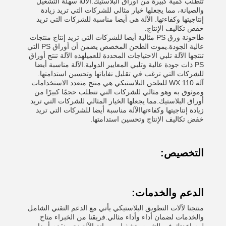
تتطلب كمية كبيرة من أوراق البلاستيك.الآلة سهلة التشغيل
والصيانة، مما يجعلها خيار مثالي للشركات التي تريد زيادة
إنتاجيتها وكفاءتها. الآلة هي أيضا مناسبة للشركات التي تريد
خفض تكاليف الإنتاج.
طاحونة ورق PS مثالية أيضا للشركات التي تريد إنتاج منتجات
عالية الجودة.يموت الطحن المخصص يضمن أن أوراق PS التي
تنتجها الآلة تلبي الاحتياجات المحددة للعميلهذه الآلة تنتج أوراق
PS ذات جودة عالية وتلبي المعايير الدولية.الآلة مناسبة أيضا
للشركات التي ترغب في تقليل نفاياتها وتحسين استدامتها.
آلة WX 110 للطحن البلاستيكي هي منتج متعدد الاستخدامات
وموثوق به وهو مثالي للشركات التي تتطلب حجمًا كبيرًا من
أوراق البلاستيك.مما يجعلها الخيار المثالي للشركات التي تريد
زيادة إنتاجيتها وكفاءتهاالآلة مناسبة أيضا للشركات التي تريد
خفض تكاليف الإنتاج وتحسين استدامتها.
التخصيص:
الدعم والخدمات:
منتجنا لآلات التطويق البلاستيكي يأتي مع الدعم التقني الشامل
والخدمات لضمان أداء وأداء مثالي.فريقنا من الخبراء متاح