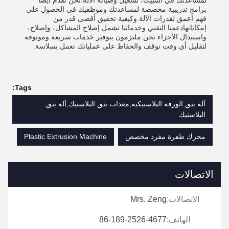
لمساعدتك في التثبيت، تشغيل وصيانة الآلة.نحن نقدم أيضا
برامج تدريبية مخصصة لمساعدتك وموظفيك في الحصول على
فهم أعمق لقدرات الآلة وكيفية تحقيق أقصى قدر من
إمكاناتهادعمنا التقني وخدماتنا تشمل إصلاح المشاكل، وإصلاح،
واستبدال الأجزاء.نحن ملتزمون بتوفير خدمات سريعة وموثوقة
لتقليل أي وقت توقف والحفاظ على عملياتك تعمل بسلاسة.
Tags:
آلة بثق الورقة البلاستيكية,معدات بثق البلاستيك,آلة بثق
البلاستيك
محرك طفرة مفرد مخصص
Plastic Extrusion Machine
الاتصالات
الاتصالات:
Mrs. Zeng
الهاتف:
86-189-2526-4677