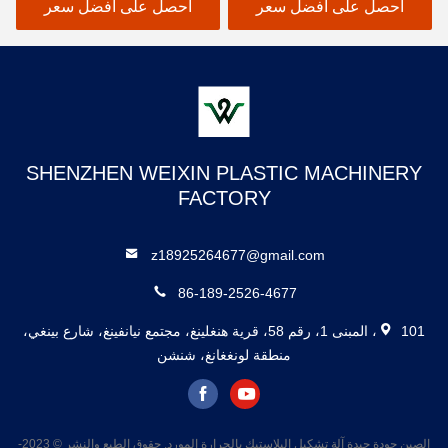
احصل على أفضل سعر
احصل على أفضل سعر
SHENZHEN WEIXIN PLASTIC MACHINERY
FACTORY
z18925264677@gmail.com
86-189-2526-4677
101، المبنى 1، رقم 58، قرية هنغلينغ، مجتمع نيانفينغ، شارع بينغي،
منطقة لونغغانغ، شنشن
الصين جودة جيدة آلة تشكيل البلاستيك بالحرارة المورد. حقوق الطبع والنشر © 2023-