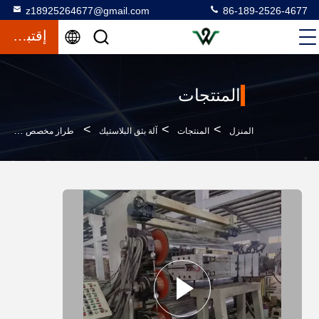
z18925264677@gmail.com
86-189-2526-4677
إقتباس
المنتجات
>
>
>
المنزل
المنتجات
آلة بثق البلاستيك
طراز مخصص من محفز الزناد الواحد مع 33 1 طول الزناد ونظام التحكم في PLC