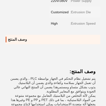
220V/380V
Power Supply:
Customized
Extrusion Die:
High
Extrusion Speed:
وصف المنتج
وصف المنتج:
يتم تشغيل نظام التحكم في الجهاز بواسطة PLC ، والذي يضمن
أن تعمل الجهاز بسلاسة وكفاءة.والذي يضمن أن البلاستيك
يذوب بشكل متساو ومستمرهذا يضمن أن المنتج النهائي عالي
الجودة ويتوافق مع المعايير المطلوبة.
يمكن لآلة التخلص من البلاستيك التعامل مع مجموعة متنوعة
من المواد البلاستيكية ، بما في ذلك PET و PP و PE وغيرها.هذا
يجعلها آلة متعددة الاستخدامات يمكن استخدامها لإنتاج مجموعة