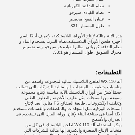
نظام التدفئة: الكهربائية
نظام القيادة: سيرفو
غليان القمع: مخصص
طول المسمار: 331
هذه الآلة مثاليّة لإنتاج الأوراق البلاستيكية، وتُعرف أيضًا باسم
أجهزة طحن الأوراق البلاستيكية.نظام التبريد يستخدم الماء و
نظام التدفئة كهربائي. نظام القيادة هو سيرفو ويتم تخصيص
محرك التطويق. طول المسمار هو 33:1.
التطبيقات:
آلة WX 110 لطحن البلاستيك مثالية لمجموعة واسعة من
مناسبات وتطبيقات المنتجات. إنها مثالية للشركات التي تتطلب
حجمًا كبيرًا من أوراق البلاستيك.الآلة مناسبة لإنتاج مجموعة
متنوعة من المنتجات مثل تغليف الأغذية، والتغليف الطبي،
وتغليف الإلكترونيات. طابعة الصفائح PS مثالي أيضا لإنتاج
المنتجات الورقية مثل المجلدات والملصقات والقسمات.تستخدم
الآلة أيضا في صناعة البناء لإنتاج أوراق العزل التي تستخدم في
الجدران والأسطح.
يمكن استخدام آلة WX 110 لطحن البلاستيك في كل من
منشآت الإنتاج الصغيرة والكبيرة. إنها مثالية للشركات التي