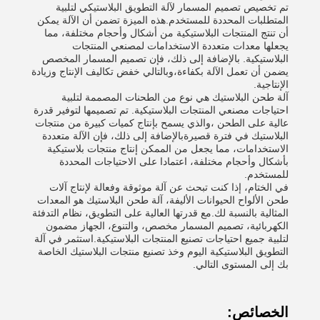
تم تخصيص تصميم المسمار لآلة التطويق البلاستيكي لتلبية
المتطلبات المحددة للمستخدم.هذه الميزة تضمن أن الآلة يمكن
أن تنتج المنتجات البلاستيكية من أشكال وأحجام مختلفة، مما
يجعلها معدات متعددة الاستخدامات لمصنعي المنتجات
البلاستيكية. بالإضافة إلى ذلك، فإن تصميم المسمار المخصص
يضمن أن تعمل الآلة بكفاءة،وبالتالي خفض تكاليف الإنتاج وزيادة
الإنتاجية.
آلة طحن البلاستيك هي نوع من الطحنات المصممة لتلبية
احتياجات مصنعي المنتجات البلاستيكية. تم تصميمها لتوفير قدرة
عالية على الطحن ،والذي يسمح بإنتاج كميات كبيرة من منتجات
البلاستيك في فترة قصيرةبالإضافة إلى ذلك، فإن الآلة متعددة
الاستخدامات، مما يجعل من الممكن إنتاج منتجات بلاستيكية
بأشكال وأحجام مختلفة، اعتمادا على الاحتياجات المحددة
للمستخدم.
في الختام، إذا كنت تبحث عن آلة موثوقة وفعالة لإنتاج آلات
طحن الألواح الحيوانات الأليفة، آلة طحن البلاستيك هو المعدات
المثالية بالنسبة لك.مع قدرتها العالية على التطويق، نظام التدفئة
الكهربائية، تصميم المسمار مخصص، والتنوع، الجهاز مضمون
لتلبية جميع احتياجات تصنيع المنتجات البلاستيكية.استثمر في آلة
التطويق البلاستيكية اليوم وخذ تصنيع منتجات البلاستيك الخاصة
بك إلى المستوى التالي.
الخصائص: