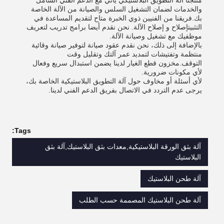
منتجنا آلة التطويق البلاستيكي يأتي مع الدعم الفني الشامل
والخدمات لضمان التشغيل السلس والصيانة من الآلة الخاصة
بك.فريقنا من الفنيين ذوي الخبرة متاح لتقديم المساعدة في
التثبيتإصلاح و إصلاح الآلة. نحن نقدم أيضا برامج تدريب لتعريف
موظفيك مع تشغيل وصيانة الآلة.
بالإضافة إلى ذلك، نحن نقدم عقود صيانة لتوفير صيانة وقائية
منتظمة وتفتيشات لتمديد عمر آلتك وتقليل وقت
التوقف.مخزون قطع الغيار لدينا يضمن استبدال سريع وفعال
لأي مكونات ضرورية.
لأي أسئلة أو مخاوف حول آلة التطويق البلاستيكية الخاصة بك،
يرجى عدم التردد في الاتصال بفريق الدعم الفني لدينا.
Tags:
آلة بثق الورقة البلاستيكية,معدات بثق البلاستيك,آلة بثق
البلاستيك
آلة طحن البلاستيك
آلة طحن البلاستيك المصممة حسب الطلب