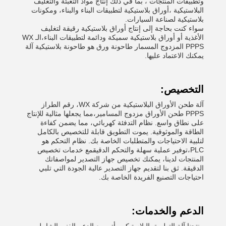
وتطبيقات المنتجات ، بما في ذلك إنتاج مواد التعبئة والتغليف
البلاستيكية ،أوراق بلاستيكية لتطبيقات البناء والبناء، ومكونات
بلاستيكية لصناعة السيارات.
سواء كنت بحاجة إلى إنتاج أوراق بلاستيكية رقيقة لتغليف
الأغذية أو أوراق بلاستيكية سميكة ودائمة لتطبيقات البناء،الـ WX
PPPS المزدوج المسمار طاحونة ورق هو طاحونة بلاستيكية آلة
يمكنك الاعتماد عليها.
التخصيص:
آلة طحن الأوراق البلاستيكية من شركة WX، رقم الطراز
PPPS طحن الأوراق مزدوج المسامير،مما يجعلها مثالية للإنتاج
على نطاق واسع. نظام التدفئة كهربائي، مما يضمن كفاءة
الطاقة والموثوقية. يموت التطويق قابلة للتخصيص بالكامل
لتلبية الاحتياجات والمتطلبات الخاصة بك. نظام التحكم هو
PLC،توفير عملية سهلة والتحكم الدقيقمع خدمات تخصيص
المنتجات لدينا، يمكنك تخصيص جهاز التصدير لمواصفاتك
الدقيقة. ثق بنا لتقديم جهاز التصدير عالية الجودة التي تلبي
احتياجات التصنيع الفريدة الخاصة بك.
الدعم والخدمات: