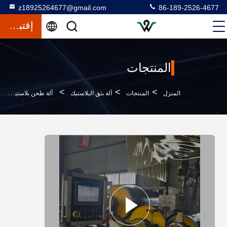
z18925264677@gmail.com
86-189-2526-4677
إقتباس
المنتجات
>
>
>
المنزل
المنتجات
آلة بثق البلاستيك
آلة طحن بلاستيكية ذات الدقة العالية مع تصميم المسمار المخصص