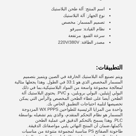
اسم المنتج: آلة طحن البلاستيك
نوع الجهاز: آلة البلاستيك
تصميم المسمار: مخصص
نظام القيادة: سيرفو
سرعة القمع: مرتفعة
مصدر الطاقة: 220V/380V
التطبيقات:
ويتم تصنيع آلة البلاستيك الخارقة في الصين ويتميز بتصميم
المسمار المخصص الذي هو 33:1 في الطول. وهذا يجعلها مثالية
لمعالجة مجموعة واسعة من المواد البلاستيكية،بما في ذلك
البولي إيثيلين، البولي بروبلين، و PVC. يحتوي البلاستيك آلة
الطحن أيضا على غطاء الطحن المخصص والرأس التي يمكن
تخصيصها لتلبية احتياجات التطبيق الخاص بك.
واحدة من المزايا الرئيسية للطواحين WX PPPS المزدوجة
المسمار هو نظام التحكم المتقدم، والذي يتم تشغيله بواسطة
PLC. وهذا يسمح بالتحكم الدقيق في عملية الطحن
بأكملها،ضمان أن المنتج النهائي يلبي مواصفاتك الدقيقة.
طاحونة الصفائح PS مناسبة لمجموعة متنوعة من مناسبات