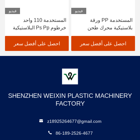
فيديو
فيديو
المستخدمة PP ورقة
المستخدمة 110 واحد
بلاستيكية محرك طحن
خرطوم Ps Pp البلاستيكية
المسمار مخصصة
المنسحجة
احصل على أفضل سعر
احصل على أفضل سعر
SHENZHEN WEIXIN PLASTIC MACHINERY
FACTORY
z18925264677@gmail.com
86-189-2526-4677