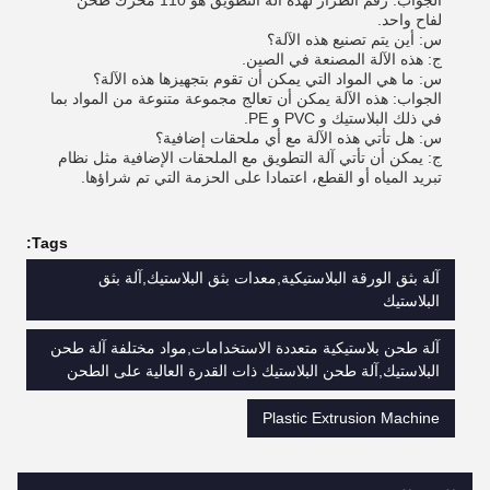
الجواب: رقم الطراز لهذه آلة التطويق هو 110 محرك طحن
لفاح واحد.
س: أين يتم تصنيع هذه الآلة؟
ج: هذه الآلة المصنعة في الصين.
س: ما هي المواد التي يمكن أن تقوم بتجهيزها هذه الآلة؟
الجواب: هذه الآلة يمكن أن تعالج مجموعة متنوعة من المواد بما
في ذلك البلاستيك و PVC و PE.
س: هل تأتي هذه الآلة مع أي ملحقات إضافية؟
ج: يمكن أن تأتي آلة التطويق مع الملحقات الإضافية مثل نظام
تبريد المياه أو القطع، اعتمادا على الحزمة التي تم شراؤها.
Tags:
آلة بثق الورقة البلاستيكية,معدات بثق البلاستيك,آلة بثق
البلاستيك
آلة طحن بلاستيكية متعددة الاستخدامات,مواد مختلفة آلة طحن
البلاستيك,آلة طحن البلاستيك ذات القدرة العالية على الطحن
Plastic Extrusion Machine