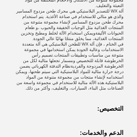
مجموعة متنوعة من الأشكال والأحجام المختلفة من مواد
التعبئة والتغليف.
آلة WX للتصدير البلاستيكي هي محرك طحن مزدوج المسامير
والذي هو مثالي للاستخدام في صناعة الأغذية. يتم استخدام
محرك طحن مزدوج المسامير لإنشاء مجموعة متنوعة من
المنتجات الغذائية مثل الوجبات الخفيفة والحبوب ،و طعام
الحيوانات الأليفةويمكن استخدام الآلة لخلط ومطبخ وتخزين
المنتجات الغذائية، مما يخلق منتجًا نهائيًا عالي الجودة.
في الختام ، فإن آلة WX للطحن البلاستيكي هي آلة متعددة
الاستخدامات وعالية الجودة يمكن استخدامها في مجموعة
متنوعة من مناسبات وتطبيقات المنتجات.تصميم رأس
الخرطوشة قابلة للتخصيص ومسمار تجعلها مثالية لكل من
الخرطوشة المزدوجة والفرديةنظام التدفئة الكهربائي يضمن
درجة حرارة مثالية للمواد البلاستيكية التي سيتم طحنها، ويمكن
استخدامه لإنشاء منتجات من مجموعة متنوعة من المواد
البلاستيكية.هذه الآلة مثالية للاستخدام في مجموعة واسعة من
الصناعات مثل البناء، السيارات، والتغليف، وأكثر من ذلك.
التخصيص:
الدعم والخدمات: