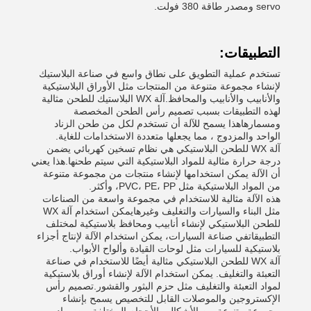
servo ومصدر طاقة 380 فولت.
التطبيقات:
تستخدم عملية التطويق على نطاق واسع في صناعة البلاستيك
لإنشاء مجموعة متنوعة من المنتجات مثل الأوراق البلاستيكية
والأنابيب والأنابيب والمحافظ.آلة WX البلاستيك للطحن مثالية
لهذه التطبيقات بسبب تصميم رأس الطحن المخصصة
ومسمارهاهذا يسمح للآلة أن تستخدم لكل من طحن الزناد
الواحد والمزدوج ، مما يجعلها متعددة الاستخدامات للغاية.
آلة WX للطحن البلاستيكي هي نظام تسخين كهربائي يضمن
درجة حرارة مثالية للمواد البلاستيكية التي سيتم طحنها.هذا يعني
أن الآلة يمكن استخدامها لإنشاء منتجات من مجموعة متنوعة
من المواد البلاستيكية مثل PVC، PE، PP، وأكثر.
هذه الآلة مثالية للاستخدام في مجموعة واسعة من الصناعات
مثل البناء والسيارات والتغليف وغيرهايمكن استخدام آلة WX
للطحن البلاستيكي لإنشاء أنابيب ومحافظ بلاستيكية لمختلف
التطبيقاتفي صناعة السيارات، يمكن استخدام الآلة لإنتاج أجزاء
بلاستيكية للسيارات مثل لوحات القيادة وألواح الأبواب.
آلة WX للطحن البلاستيكي مثالية أيضًا للاستخدام في صناعة
التعبئة والتغليف. يمكن استخدام الآلة لإنشاء أوراق بلاستيكية
لمواد التعبئة والتغليف مثل حزم البثور والقشور.تصميم رأس
الإكستروجين والموصلات القابل للتخصيص يسمح بإنشاء