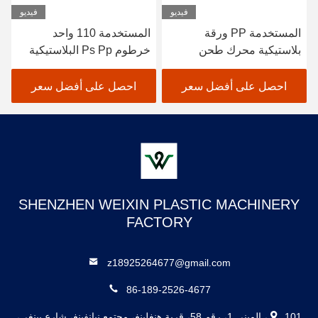
فيديو
فيديو
المستخدمة PP ورقة
المستخدمة 110 واحد
بلاستيكية محرك طحن
خرطوم Ps Pp البلاستيكية
المسمار مخصصة
المنسحجة
احصل على أفضل سعر
احصل على أفضل سعر
SHENZHEN WEIXIN PLASTIC MACHINERY
FACTORY
z18925264677@gmail.com
86-189-2526-4677
101، المبنى 1، رقم 58، قرية هنغلينغ، مجتمع نيانفينغ، شارع بينغي،