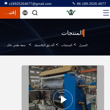
z18925264677@gmail.com
86-189-2526-4677
إقتباس
المنتجات
>
>
>
المنزل
المنتجات
آلة بثق البلاستيك
سعة طحن عالية آلة طحن بلاستيكية متعددة الاستخدامات للمواد المختلفة