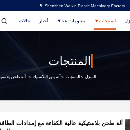
Shenzhen Weixin Plastic Machinery Factory
زل
المنتجات
معلومات عنا
أخبار
حالات
المنتجات
المنزل
>
المنتجات
>
آلة بثق البلاستيك
>
آلة طحن بلاستيكية عالية