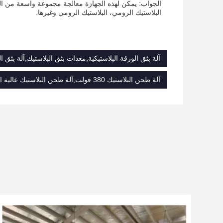
الجواب: يمكن لهذه الجهازة معالجة مجموعة واسعة من البل
البلاستيك الرومي، البلاستيك الرومي وغيرها.
آلة بثق الورقة البلاستيكية,معدات بثق البلاستيك,آلة بثق ا
آلة طحن البلاستيك 380 فولت,آلة طحن البلاستيك عالية الكفاءة,نظام التحكم بـ PLC آلة طحن البلاستيك