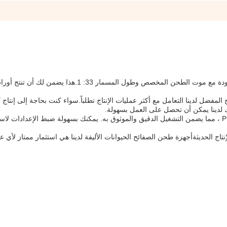
تم تصميم طاحونة الصفائح ps لدينا لتقديم طحن عالي الجودة مع موت الطحن المخصص وطول المسمار 33:
لمفضل لدينا التعامل مع أكثر عمليات الإنتاج تطلباً.سواء كنت بحاجة إلى إنتاج 
ك لدينا يمكن أن تحصل على العمل بسهولة.
أجهزة طحن الأوراق المفضل لدينا مجهزة بنظام تحكم PLC ، مما يضمن التشغيل الدقيق والموثوق به. يمكنك بسهولة ضبط الإعداد
إنتاج الحديثةأجهزة طحن الصفائح الحيوانات الأليفة لدينا هي استثمار ممتاز لأي ع