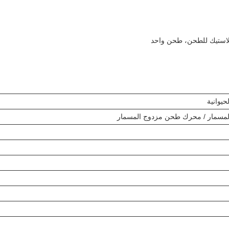
لبلاستيك للطحن، طحن واحد
يوانية
مسمار / محرك طحن مزدوج المسمار