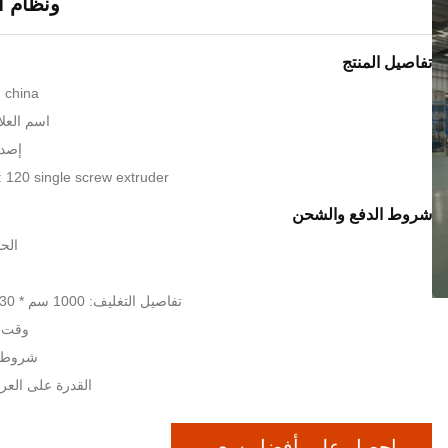
ونظام الت
تفاصيل المنتج
: china
اسم العلام
إصدا
120 single screw extruder
شروط الدفع والشحن
الحد
تفاصيل التغليف: 1000 سم * 230 سم * 210 سم
وقت التس
شروط الدفع
القدرة على الع
احصل على أفضل سعر