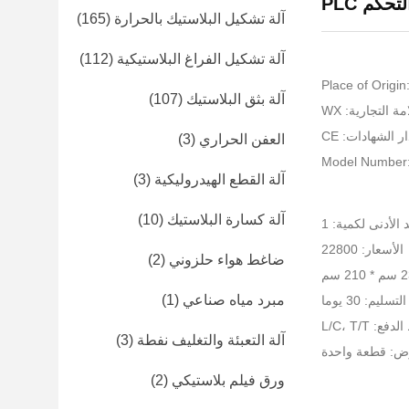
حكم PLC
آلة تشكيل البلاستيك بالحرارة
(165)
آلة تشكيل الفراغ البلاستيكية
(112)
Place of Origin
آلة بثق البلاستيك
(107)
ة التجارية: WX
ر الشهادات: CE
العفن الحراري
(3)
Model Number: 
آلة القطع الهيدروليكية
(3)
آلة كسارة البلاستيك
(10)
 الأدنى لكمية: 1
الأسعار: 22800
ضاغط هواء حلزوني
(2)
مبرد مياه صناعي
(1)
ليم: 30 يوما
: L/C، T/T
آلة التعبئة والتغليف نفطة
(3)
رض: قطعة واحدة
ورق فيلم بلاستيكي
(2)