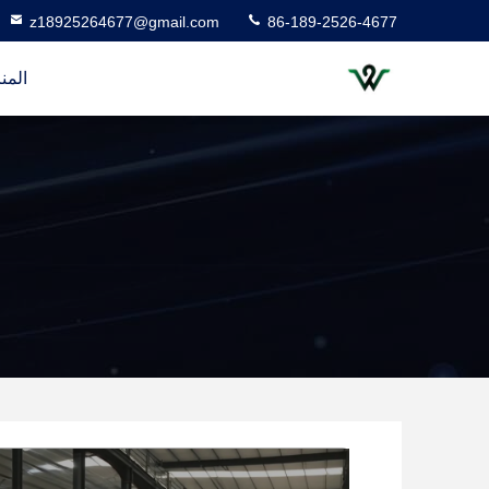
z18925264677@gmail.com
86-189-2526-4677
المن