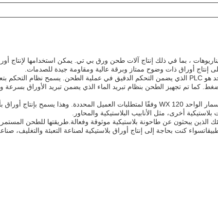
اريوهات ، بما في ذلك إنتاج آلات طحن ورق بي تي. يمكن استخدامها لإنتاج أور
 على إنتاج أوراق ذات وضوح ممتاز وبرقة عالية ومقاومة جيدة للصدمات.
نظام التحكم في محرك طحن WX 120 ذي المسمار الواحد هو PLC الذي يضمن التحكم الدقيق في عملية الطحن. يسمح نظام ا
غط. كما تم تجهيز الطحن بنظام تبريد الماء الذي يضمن تبريد الأوراق بسرعة 
يتم تخصيص محطات التطويق في محرك التطويق ذي المسمار الواحد WX 120 وفقًا لمتطلبات العميل المحددة. وهذا يسمح بإنتاج 
بلاستيكية أخرى، مثل الأنابيب البلاستيكية والمحاور.
ممتاز لأولئك الذين يبحثون عن طاحونة بلاستيكية موثوقة وفعالة.طريقتها للطحن المستم
تسواء كنت بحاجة إلى إنتاج أوراق بلاستيكية لصناعة التعبئة والتغليف، صناعة 