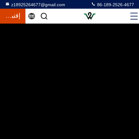
z18925264677@gmail.com
86-189-2526-4677
إقتباس