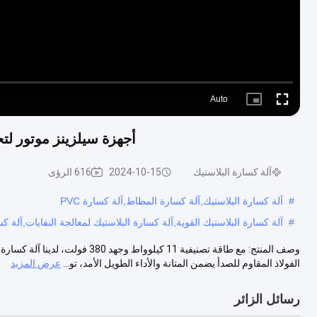
Auto
Picture-
Fullscreen
in-
Picture
أجهزة سيلزينز موتور لتحط
آلة كسارة البلاستيك
2024-10-15
616 الرؤى
#
آلة كسارة البلاستيك,آلة كسارة المطاط,آلة كسارة PVC
#
آلة كسارة البلاستيك القوية,آلة كسارة البلاستيك لمعالجة النفايات,آلة كس
وصف المنتج: مع طاقة تصنيفية 11 كي
الفولاذ المقاوم للصدأ يضمن المتانة والأداء الطويل الأمد، تو...
عرض المزيد
رسائل الزائر