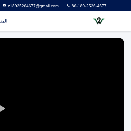
z18925264677@gmail.com
86-189-2526-4677
المن