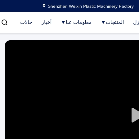
Shenzhen Weixin Plastic Machinery Factory
زل
المنتجات
معلومات عنا
أخبار
حالات
Play
Video