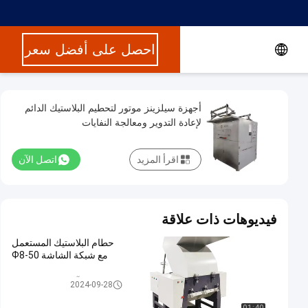
احصل على أفضل سعر
أجهزة سيلزينز موتور لتحطيم البلاستيك الدائم
لإعادة التدوير ومعالجة النفايات
اقرأ المزيد
اتصل الآن
فيديوهات ذات علاقة
حطام البلاستيك المستعمل
مع شبكة الشاشة Ф8-50
آلة كسارة البلاستيك
2024-09-28