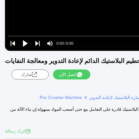
Loaded
:
0%
0:00
/
0:00
Play
Play
Play
Mute
Current
Duration
next
next
يم البلاستيك الدائم لإعادة التدوير ومعالجة النفايات
Time
اتصل الآن
شارك
ارة البلاستيك لإعادة التدوير
#
Pvc Crusher Machine
لوواط وجهد 380 فولت، لدينا آلة كسارة البلاستيك قادرة على التعامل مع حتى أصعب المواد بسهولة.إن بناء الآلة من
اترك رسالة