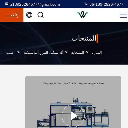
z18925264677@gmail.com
86-189-2526-4677
إقتباس
المنتجات
>
>
>
المنزل
المنتجات
آلة تشكيل الفراغ البلاستيكية
صندوق الغداء Ps آلة تشكيل الفراغ 1220 * 710mm مساحة تشكيل أقصى