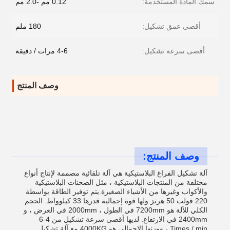
سمك المادة المستخدمة:
0.12 مم -2.0 مم
أقصى عمق تشكيل:
180 ملم
أقصى سرعة تشكيل:
4-6 مرات / دقيقة
وصف المنتج
وصف المنتج:
آلة تشكيل الفراغ البلاستيكية هي آلة تلقائية مصممة لإنتاج أنواع
مختلفة من المنتجات البلاستيكية ، مثل الصحنات البلاستيكية
والأكواب وغيرها من الأشياء الصغيرة.يتم توفير الطاقة بواسطة
220 فولت 50 هرتز ولها قوة إجمالية قدرها 33 كيلوواط. الحجم
الكلي للآلة هو 7200mm في الطول ، 2000mm في العرض ، و
2400mm في الارتفاع. لديها أقصى سرعة تشكيل من 4-6
Times / min ، ووزنها الإجمالي هو 4000KG.مع آلة تشكيل