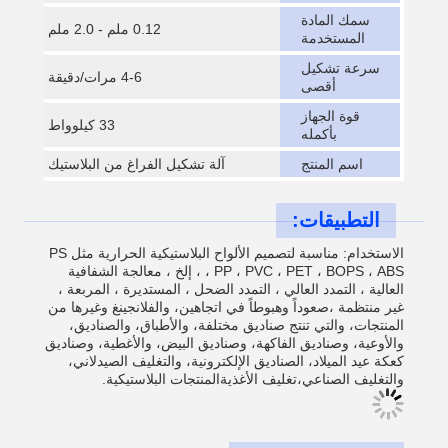
سمك المادة
0.12 ملم - 2.0 ملم
المستخدمة
سرعة تشكيل
4-6 مرات/دقيقة
أقصى
قوة الجهاز
33 كيلوواط
بأكمله
اسم المنتج
آلة تشكيل الفراغ من البلاستيك
التطبيقات:
الاستخدام: مناسبة لتصميم الألواح البلاستيكية الحرارية مثل PS
، PP ، PVC ، PET ، BOPS ، ABS ، إلخ ، معالجة الشفافية
العالية ، التمدد العالي ، التمدد الضحل ، المستديرة ، المربعة ،
غير منتظمة ،صعوداً وهبوطاً في اتجاهين، والفلانجينغ وغيرها من
المنتجات، والتي تنتج صناديق مختلفة، والأطباق، والصناديق،
والأوعية، وصناديق الفاكهة، وصناديق البيض، والأغطية، وصناديق
كعكة عيد الميلاد، الصناديق الإلكترونية، والتغليف الصيدلاني،
والتغليف الصناعي،تغليف الأغذيةالمنتجات البلاستيكية.