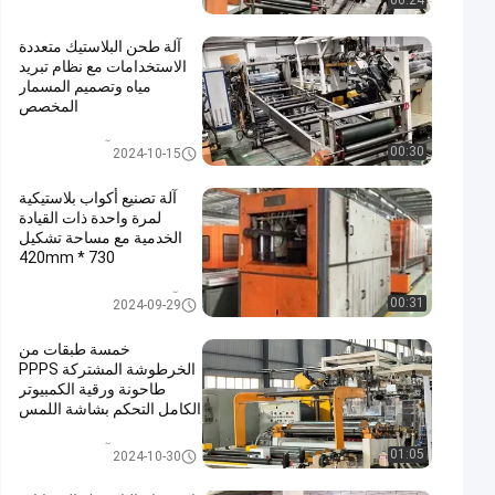
00:24
آلة طحن البلاستيك متعددة
الاستخدامات مع نظام تبريد
مياه وتصميم المسمار
المخصص
آلة بثق البلاستيك
00:30
2024-10-15
آلة تصنيع أكواب بلاستيكية
لمرة واحدة ذات القيادة
الخدمية مع مساحة تشكيل
730 * 420mm
آلة تشكيل البلاستيك بالحرارة
00:31
2024-09-29
خمسة طبقات من
الخرطوشة المشتركة PPPS
طاحونة ورقية الكمبيوتر
الكامل التحكم بشاشة اللمس
آلة بثق البلاستيك
01:05
2024-10-30