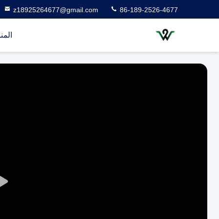
z18925264677@gmail.com
86-189-2526-4677
المن