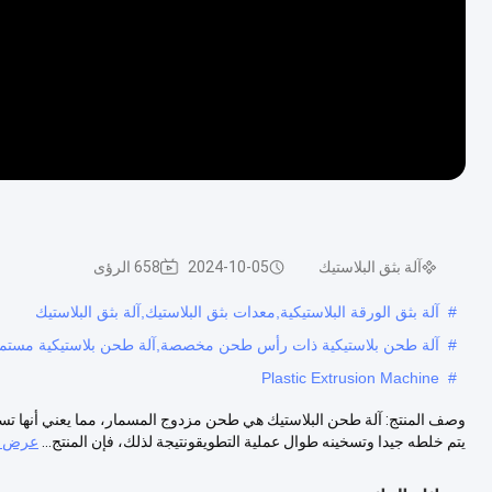
آلة بثق البلاستيك
2024-10-05
658 الرؤى
#
آلة بثق الورقة البلاستيكية,معدات بثق البلاستيك,آلة بثق البلاستيك
#
آلة طحن بلاستيكية ذات رأس طحن مخصصة,آلة طحن بلاستيكية مستمرة,ن
Plastic Extrusion Machine
#
وصف المنتج: آلة طحن البلاستيك هي طحن مزدوج المسمار، مما يعني أنها تست
يتم خلطه جيدا وتسخينه طوال عملية التطويقونتيجة لذلك، فإن المنتج...
عرض ا