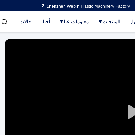
Shenzhen Weixin Plastic Machinery Factory
زل
المنتجات
معلومات عنا
أخبار
حالات
Play
Video