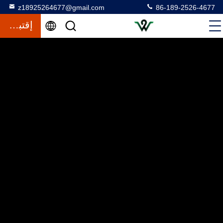
z18925264677@gmail.com
86-189-2526-4677
إقتباس